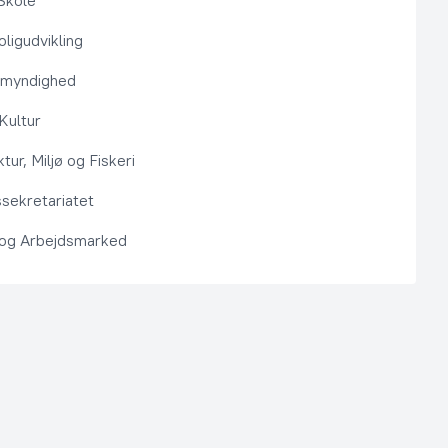
Skole
ligudvikling
smyndighed
 Kultur
ktur, Miljø og Fiskeri
sekretariatet
 og Arbejdsmarked