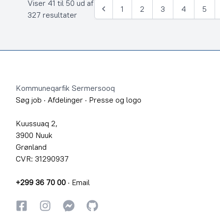
Viser 41 til 50 ud af
1
2
3
4
5
Forrige
327 resultater
Footer
Kommuneqarfik Sermersooq
Søg job
·
Afdelinger
·
Presse og logo
Kuussuaq 2,
3900 Nuuk
Grønland
CVR: 31290937
+299 36 70 00
·
Email
Facebook
Instagram
Instagram
GitHub