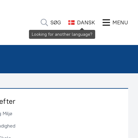
SØG
DANSK
MENU
Looking for another language?
efter
 Miljø
ndighed