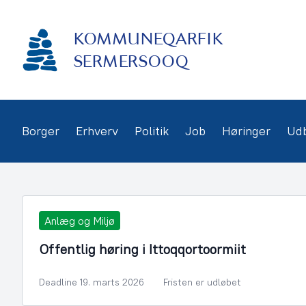
Gå
frem
KOMMUNEQARFIK
til
indhold
SERMERSOOQ
Borger
Erhverv
Politik
Job
Høringer
Ud
Anlæg og Miljø
Offentlig høring i Ittoqqortoormiit
Deadline 19. marts 2026
Fristen er udløbet