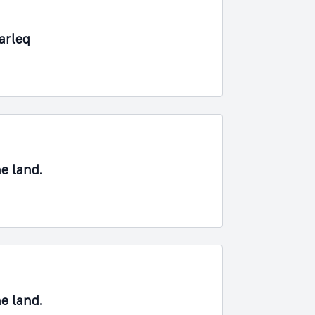
arleq
ne land.
ne land.