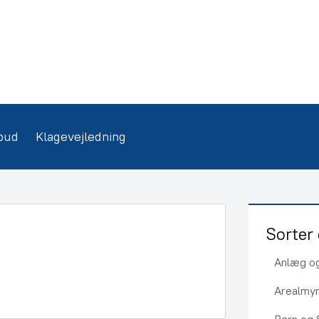
bud
Klagevejledning
Sorter 
Anlæg og
Arealmy