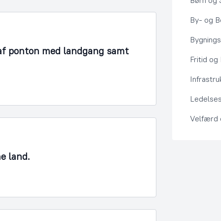
Børn og 
By- og Bo
Bygning
 af ponton med landgang samt
Fritid og
Infrastru
Ledelses
Velfærd
ne land.