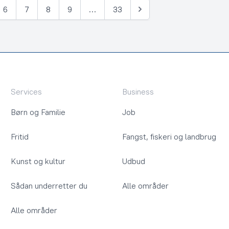
6
7
8
9
…
33
Næste
Services
Business
Børn og Familie
Job
Fritid
Fangst, fiskeri og landbrug
Kunst og kultur
Udbud
Sådan underretter du
Alle områder
Alle områder