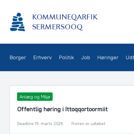
Gå
frem
KOMMUNEQARFIK
til
indhold
SERMERSOOQ
Borger
Erhverv
Politik
Job
Høringer
Ud
Anlæg og Miljø
Offentlig høring i Ittoqqortoormiit
Deadline 19. marts 2026
Fristen er udløbet