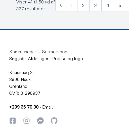
Viser 41 til 50 ud af
1
2
3
4
5
Forrige
327 resultater
Footer
Kommuneqarfik Sermersooq
Søg job
·
Afdelinger
·
Presse og logo
Kuussuaq 2,
3900 Nuuk
Grønland
CVR: 31290937
+299 36 70 00
·
Email
Facebook
Instagram
Instagram
GitHub