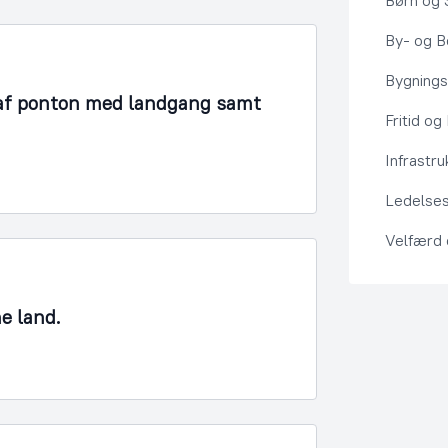
Børn og 
By- og Bo
Bygning
 af ponton med landgang samt
Fritid og
Infrastru
Ledelses
Velfærd
ne land.