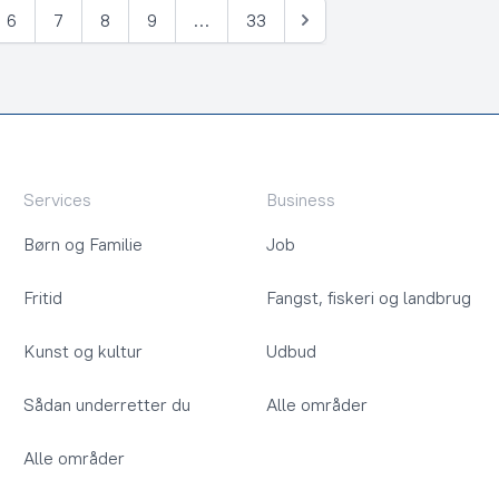
6
7
8
9
…
33
Næste
Services
Business
Børn og Familie
Job
Fritid
Fangst, fiskeri og landbrug
Kunst og kultur
Udbud
Sådan underretter du
Alle områder
Alle områder