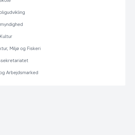
Skole
ligudvikling
smyndighed
 Kultur
ktur, Miljø og Fiskeri
sekretariatet
 og Arbejdsmarked