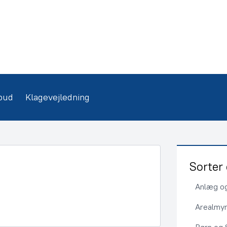
bud
Klagevejledning
Sorter 
Anlæg og
Arealmy