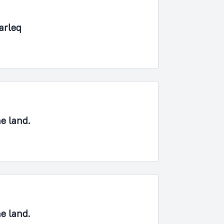
arleq
ne land.
ne land.