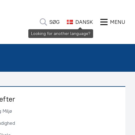
SØG
DANSK
MENU
Looking for another language?
efter
 Miljø
ndighed