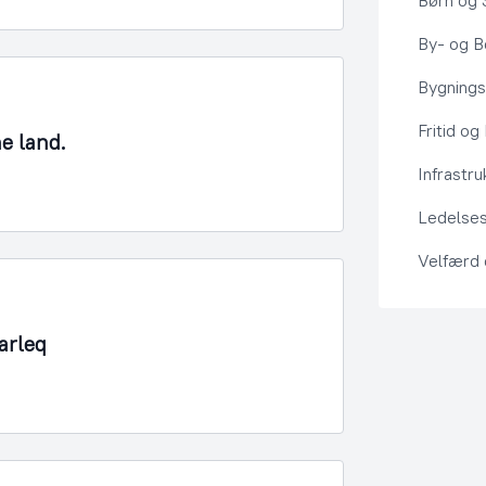
Børn og 
By- og Bo
Bygning
Fritid og
ne land.
Infrastru
Ledelses
Velfærd
arleq