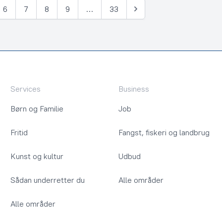
6
7
8
9
…
33
Næste
Services
Business
Børn og Familie
Job
Fritid
Fangst, fiskeri og landbrug
Kunst og kultur
Udbud
Sådan underretter du
Alle områder
Alle områder