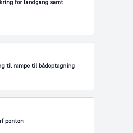
kring for landgang samt
ng til rampe til bådoptagning
af ponton