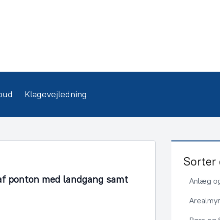
bud
Klagevejledning
Sorter 
 af ponton med landgang samt
Anlæg og
Arealmy