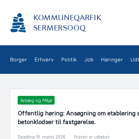
Gå
frem
KOMMUNEQARFIK
til
indhold
SERMERSOOQ
Borger
Erhverv
Politik
Job
Høringer
Ud
Anlæg og Miljø
Offentlig høring: Ansøgning om etablering
betonklodser til fastgørelse.
Deadline 16. marts 2026
Fristen er udløbet