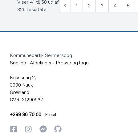
Viser 41 til 50 ud af
1
2
3
4
5
Forrige
326 resultater
Footer
Kommuneqarfik Sermersooq
Søg job
·
Afdelinger
·
Presse og logo
Kuussuaq 2,
3900 Nuuk
Grønland
CVR: 31290937
+299 36 70 00
·
Email
Facebook
Instagram
Instagram
GitHub