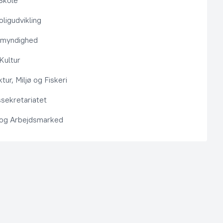
Skole
ligudvikling
smyndighed
 Kultur
ktur, Miljø og Fiskeri
sekretariatet
 og Arbejdsmarked