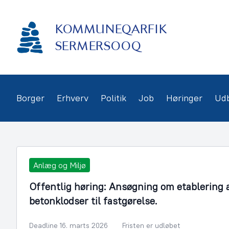
Gå
frem
KOMMUNEQARFIK
til
indhold
SERMERSOOQ
Borger
Erhverv
Politik
Job
Høringer
Ud
Anlæg og Miljø
Offentlig høring: Ansøgning om etablering
betonklodser til fastgørelse.
Deadline 16. marts 2026
Fristen er udløbet