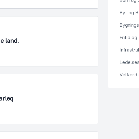
Børn og 
By- og Bo
Bygning
Fritid og
ne land.
Infrastru
Ledelses
Velfærd
arleq