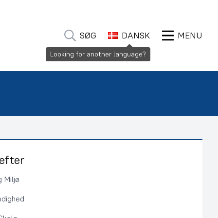
SØG
DANSK
MENU
Looking for another language?
efter
 Miljø
ndighed