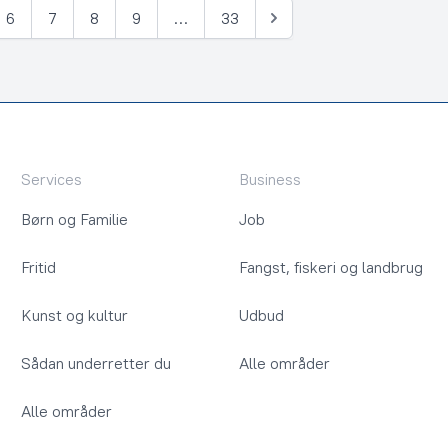
6
7
8
9
…
33
Næste
Services
Business
Børn og Familie
Job
Fritid
Fangst, fiskeri og landbrug
Kunst og kultur
Udbud
Sådan underretter du
Alle områder
Alle områder