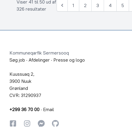
Viser 41 til 50 ud af
1
2
3
4
5
Forrige
326 resultater
Footer
Kommuneqarfik Sermersooq
Søg job
·
Afdelinger
·
Presse og logo
Kuussuaq 2,
3900 Nuuk
Grønland
CVR: 31290937
+299 36 70 00
·
Email
Facebook
Instagram
Instagram
GitHub