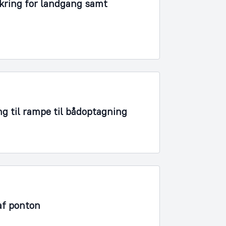
kring for landgang samt
ng til rampe til bådoptagning
af ponton