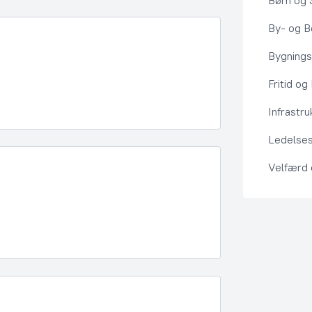
Børn og 
By- og Bo
Bygning
Fritid og
Infrastru
Ledelses
Velfærd