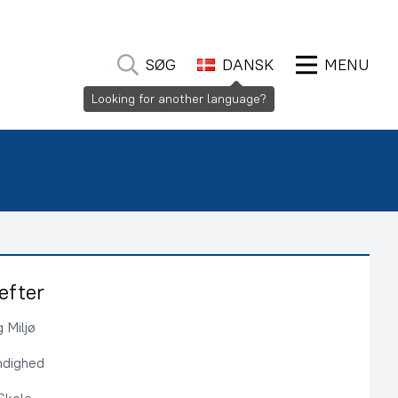
SØG
DANSK
MENU
Looking for another language?
efter
 Miljø
ndighed