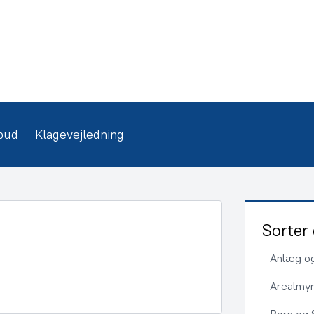
bud
Klagevejledning
Sorter 
Anlæg og
Arealmy