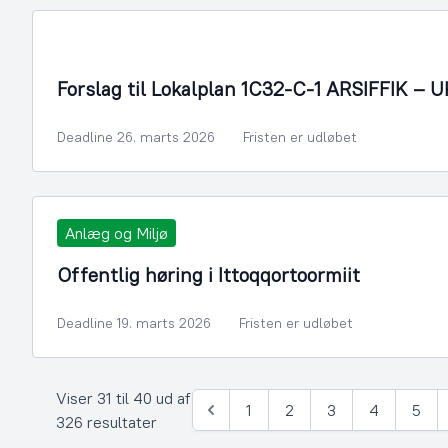
Forslag til Lokalplan 1C32-C-1 ARSIFFIK 
Deadline 26. marts 2026
Fristen er udløbet
Anlæg og Miljø
Offentlig høring i Ittoqqortoormiit
Deadline 19. marts 2026
Fristen er udløbet
Viser 31 til 40 ud af
1
2
3
4
5
Forrige
326 resultater