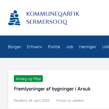
Gå
frem
KOMMUNEQARFIK
til
indhold
SERMERSOOQ
Borger
Erhverv
Politik
Job
Høringer
Ud
Anlæg og Miljø
Fremlysninger af bygninger i Arsuk
Deadline 24. april 2026
Fristen er udløbet