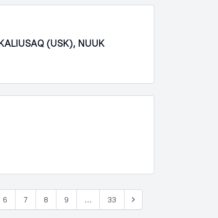
– UKALIUSAQ (USK), NUUK
6
7
8
9
…
33
Næste