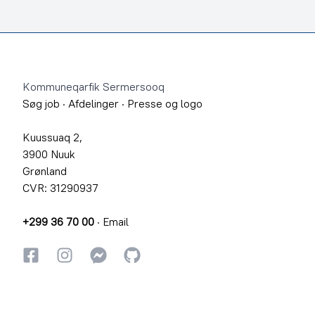
Footer
Kommuneqarfik Sermersooq
Søg job
·
Afdelinger
·
Presse og logo
Kuussuaq 2,
3900 Nuuk
Grønland
CVR: 31290937
+299 36 70 00
·
Email
Facebook
Instagram
Instagram
GitHub