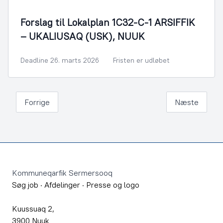
Forslag til Lokalplan 1C32-C-1 ARSIFFIK
– UKALIUSAQ (USK), NUUK
Deadline 26. marts 2026
Fristen er udløbet
Forrige
Næste
Footer
Kommuneqarfik Sermersooq
Søg job
·
Afdelinger
·
Presse og logo
Kuussuaq 2,
3900 Nuuk