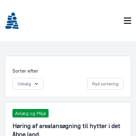
Gå
frem
til
Pri
indhold
Sorter efter
Udvalg
Ryd sortering
Anlæg og Miljø
Høring af arealansøgning til hytter i det
åbne land.