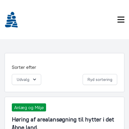
Gå
frem
til
Pri
indhold
Sorter efter
Udvalg
Ryd sortering
Anlæg og Miljø
Høring af arealansøgning til hytter i det
åbne land.