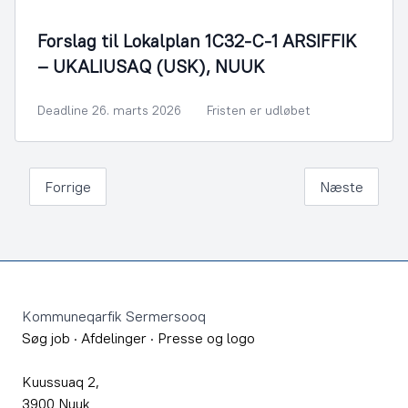
Forslag til Lokalplan 1C32-C-1 ARSIFFIK
– UKALIUSAQ (USK), NUUK
Deadline 26. marts 2026
Fristen er udløbet
Forrige
Næste
Footer
Kommuneqarfik Sermersooq
Søg job
·
Afdelinger
·
Presse og logo
Kuussuaq 2,
3900 Nuuk