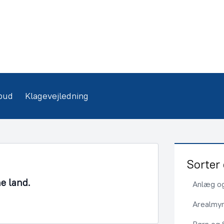
bud
Klagevejledning
Sorter 
ne land.
Anlæg og
Arealmy