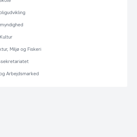
Skole
ligudvikling
smyndighed
 Kultur
ktur, Miljø og Fiskeri
sekretariatet
 og Arbejdsmarked