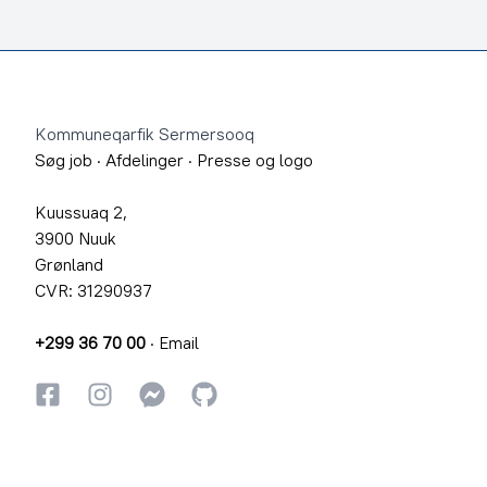
Footer
Kommuneqarfik Sermersooq
Søg job
·
Afdelinger
·
Presse og logo
Kuussuaq 2,
3900 Nuuk
Grønland
CVR: 31290937
+299 36 70 00
·
Email
Facebook
Instagram
Instagram
GitHub