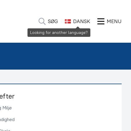
SØG
DANSK
MENU
Looking for another language?
efter
 Miljø
ndighed