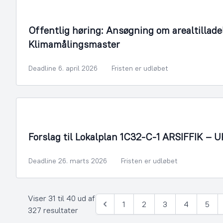
Offentlig høring: Ansøgning om arealtilladel
Klimamålingsmaster
Deadline 6. april 2026
Fristen er udløbet
Forslag til Lokalplan 1C32-C-1 ARSIFFIK 
Deadline 26. marts 2026
Fristen er udløbet
Viser 31 til 40 ud af
1
2
3
4
5
Forrige
327 resultater