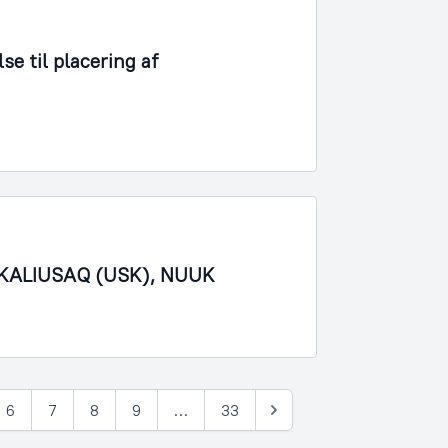
se til placering af
– UKALIUSAQ (USK), NUUK
6
7
8
9
…
33
Næste