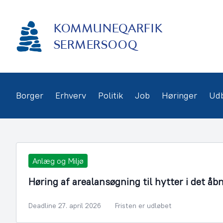
Gå
frem
KOMMUNEQARFIK
til
indhold
SERMERSOOQ
Borger
Erhverv
Politik
Job
Høringer
Ud
Anlæg og Miljø
Høring af arealansøgning til hytter i det åb
Deadline 27. april 2026
Fristen er udløbet