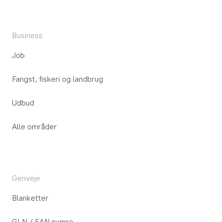
Business
Job
Fangst, fiskeri og landbrug
Udbud
Alle områder
Genveje
Blanketter
GLN / EAN numre