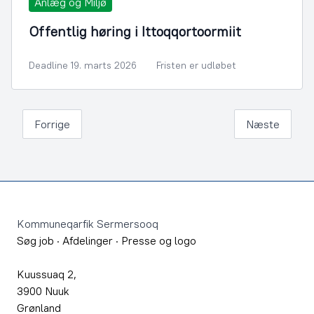
Anlæg og Miljø
Offentlig høring i Ittoqqortoormiit
Deadline 19. marts 2026
Fristen er udløbet
Forrige
Næste
Footer
Kommuneqarfik Sermersooq
Søg job
·
Afdelinger
·
Presse og logo
Kuussuaq 2,
3900 Nuuk
Grønland