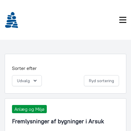
Gå
frem
til
Pri
indhold
Sorter efter
Udvalg
Ryd sortering
Anlæg og Miljø
Fremlysninger af bygninger i Arsuk