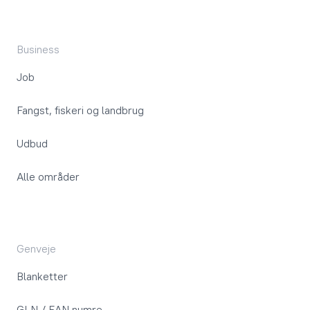
Business
Job
Fangst, fiskeri og landbrug
Udbud
Alle områder
Genveje
Blanketter
GLN / EAN numre