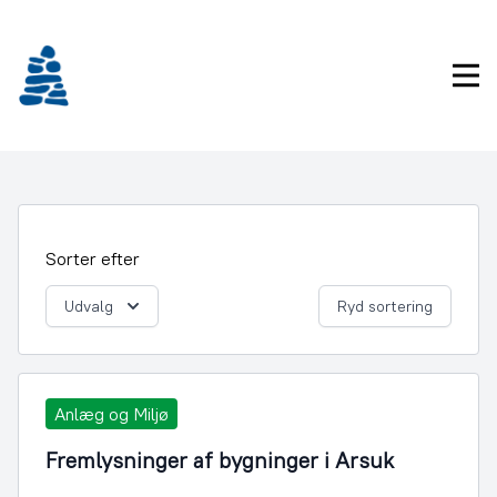
Gå
frem
til
Pri
indhold
Sorter efter
Udvalg
Ryd sortering
Anlæg og Miljø
Fremlysninger af bygninger i Arsuk