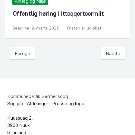
Anlæg og Miljø
Offentlig høring i Ittoqqortoormiit
Deadline 19. marts 2026
Fristen er udløbet
Forrige
Næste
Footer
Kommuneqarfik Sermersooq
Søg job
·
Afdelinger
·
Presse og logo
Kuussuaq 2,
3900 Nuuk
Grønland