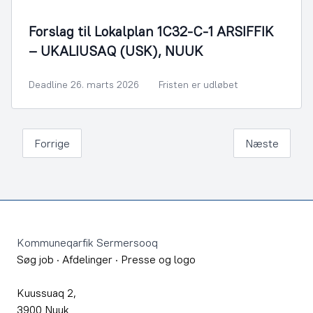
Forslag til Lokalplan 1C32-C-1 ARSIFFIK
– UKALIUSAQ (USK), NUUK
Deadline 26. marts 2026
Fristen er udløbet
Forrige
Næste
Footer
Kommuneqarfik Sermersooq
Søg job
·
Afdelinger
·
Presse og logo
Kuussuaq 2,
3900 Nuuk