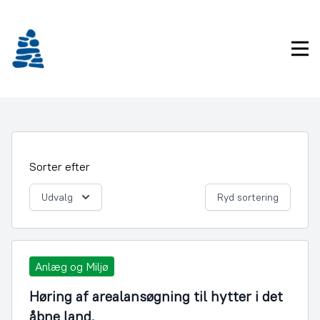
Gå
frem
til
Pri
indhold
Sorter efter
Udvalg
Ryd sortering
Anlæg og Miljø
Høring af arealansøgning til hytter i det
åbne land.