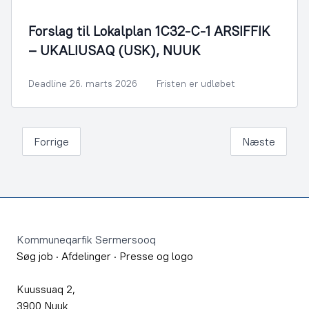
Forslag til Lokalplan 1C32-C-1 ARSIFFIK
– UKALIUSAQ (USK), NUUK
Deadline 26. marts 2026
Fristen er udløbet
Forrige
Næste
Footer
Kommuneqarfik Sermersooq
Søg job
·
Afdelinger
·
Presse og logo
Kuussuaq 2,
3900 Nuuk