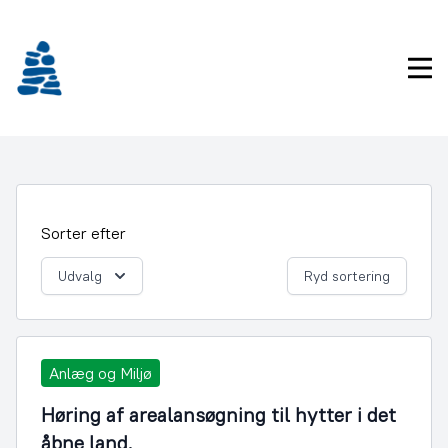
Gå
frem
til
Pri
indhold
Sorter efter
Udvalg
Ryd sortering
Anlæg og Miljø
Høring af arealansøgning til hytter i det
åbne land.