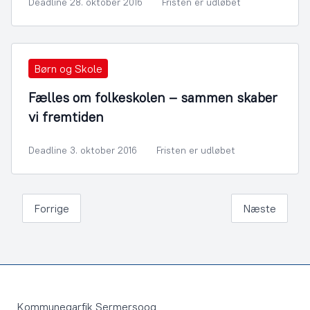
Deadline 28. oktober 2016
Fristen er udløbet
Børn og Skole
Fælles om folkeskolen – sammen skaber
vi fremtiden
Deadline 3. oktober 2016
Fristen er udløbet
Forrige
Næste
Footer
Kommuneqarfik Sermersooq