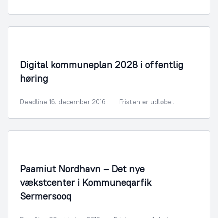
By- og Boligudvikling
Digital kommuneplan 2028 i offentlig
høring
Deadline 16. december 2016
Fristen er udløbet
By- og Boligudvikling
Paamiut Nordhavn – Det nye
vækstcenter i Kommuneqarfik
Sermersooq