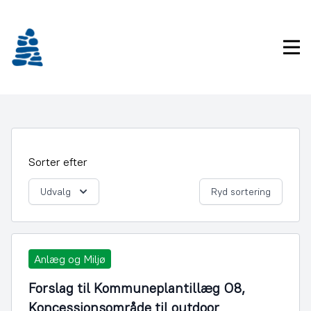
Gå
frem
til
Pri
indhold
Sorter efter
Udvalg
Ryd sortering
Anlæg og Miljø
Forslag til Kommuneplantillæg O8,
Koncessionsområde til outdoor