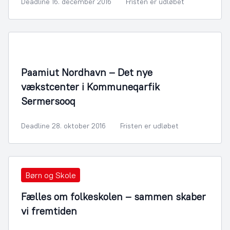
Deadline 16. december 2016
Fristen er udløbet
By- og Boligudvikling
Paamiut Nordhavn – Det nye
vækstcenter i Kommuneqarfik
Sermersooq
Deadline 28. oktober 2016
Fristen er udløbet
Børn og Skole
Fælles om folkeskolen – sammen skaber
vi fremtiden