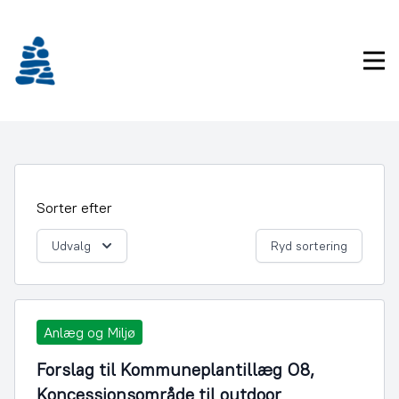
Gå
frem
til
Pri
indhold
Sorter efter
Udvalg
Ryd sortering
Anlæg og Miljø
Forslag til Kommuneplantillæg O8,
Koncessionsområde til outdoor