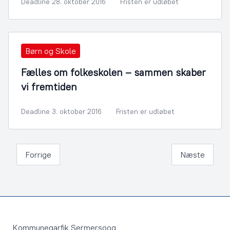
Deadline 28. oktober 2016
Fristen er udløbet
Børn og Skole
Fælles om folkeskolen – sammen skaber
vi fremtiden
Deadline 3. oktober 2016
Fristen er udløbet
Forrige
Næste
Footer
Kommuneqarfik Sermersooq