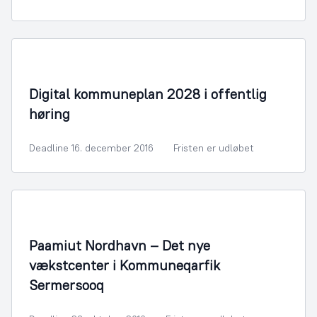
By- og Boligudvikling
Digital kommuneplan 2028 i offentlig
høring
Deadline 16. december 2016
Fristen er udløbet
By- og Boligudvikling
Paamiut Nordhavn – Det nye
vækstcenter i Kommuneqarfik
Sermersooq