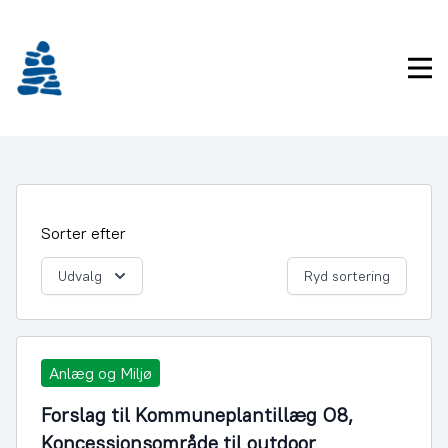
Gå
frem
til
Pri
indhold
Sorter efter
Udvalg
Ryd sortering
Anlæg og Miljø
Forslag til Kommuneplantillæg O8,
Koncessionsområde til outdoor