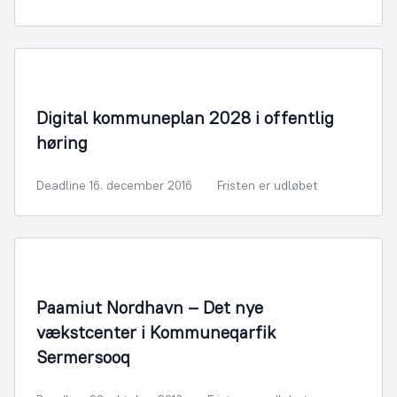
By- og Boligudvikling
Digital kommuneplan 2028 i offentlig
høring
Deadline 16. december 2016
Fristen er udløbet
By- og Boligudvikling
Paamiut Nordhavn – Det nye
vækstcenter i Kommuneqarfik
Sermersooq