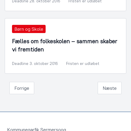
Deadline 28. oktober 2016
Fristen er udløbet
Børn og Skole
Fælles om folkeskolen – sammen skaber
vi fremtiden
Deadline 3. oktober 2016
Fristen er udløbet
Forrige
Næste
Footer
Kommuneqarfik Sermersooq