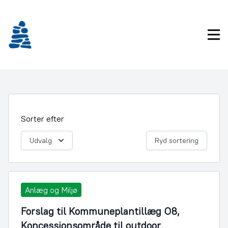
Gå
frem
til
Pri
indhold
Sorter efter
Udvalg
Ryd sortering
Anlæg og Miljø
Forslag til Kommuneplantillæg O8,
Koncessionsområde til outdoor