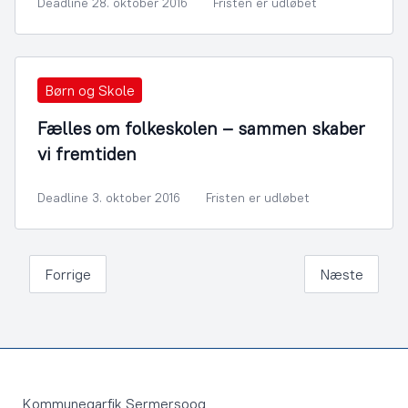
Deadline 28. oktober 2016
Fristen er udløbet
Børn og Skole
Fælles om folkeskolen – sammen skaber
vi fremtiden
Deadline 3. oktober 2016
Fristen er udløbet
Forrige
Næste
Footer
Kommuneqarfik Sermersooq