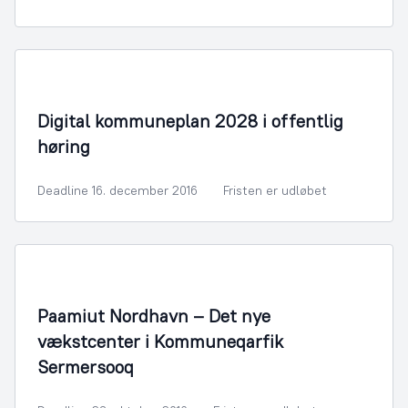
By- og Boligudvikling
Digital kommuneplan 2028 i offentlig
høring
Deadline 16. december 2016
Fristen er udløbet
By- og Boligudvikling
Paamiut Nordhavn – Det nye
vækstcenter i Kommuneqarfik
Sermersooq