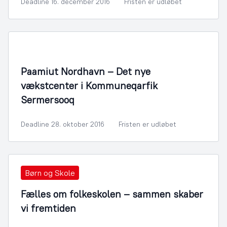
Deadline 16. december 2016
Fristen er udløbet
By- og Boligudvikling
Paamiut Nordhavn – Det nye
vækstcenter i Kommuneqarfik
Sermersooq
Deadline 28. oktober 2016
Fristen er udløbet
Børn og Skole
Fælles om folkeskolen – sammen skaber
vi fremtiden