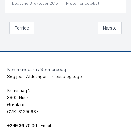
Deadline 3. oktober 2016
Fristen er udløbet
Forrige
Næste
Footer
Kommuneqarfik Sermersooq
Søg job
·
Afdelinger
·
Presse og logo
Kuussuaq 2,
3900 Nuuk
Grønland
CVR: 31290937
+299 36 70 00
·
Email