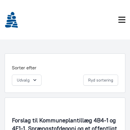
Gå
frem
til
Pri
indhold
Sorter efter
Udvalg
Ryd sortering
By- og Boligudvikling
Forslag til Kommuneplantillæg 4B4-1 og
4E1-1, Sprængstofdeponi og et offentligt