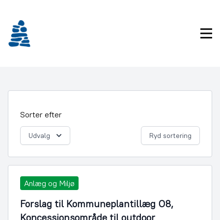
Gå
frem
til
Pri
indhold
Sorter efter
Udvalg
Ryd sortering
Anlæg og Miljø
Forslag til Kommuneplantillæg O8,
Koncessionsområde til outdoor