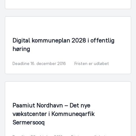
By- og Boligudvikling
Digital kommuneplan 2028 i offentlig
høring
Deadline 16. december 2016
Fristen er udløbet
By- og Boligudvikling
Paamiut Nordhavn – Det nye
vækstcenter i Kommuneqarfik
Sermersooq