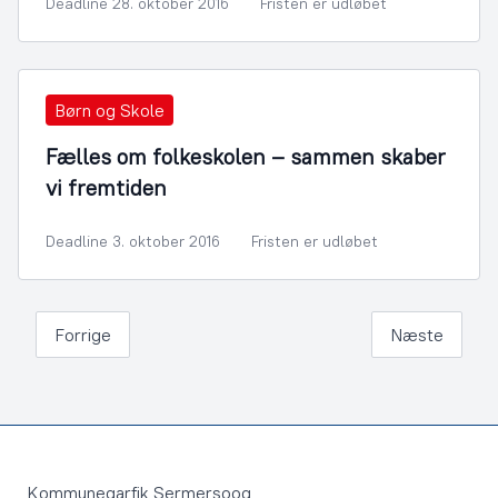
Deadline 28. oktober 2016
Fristen er udløbet
Børn og Skole
Fælles om folkeskolen – sammen skaber
vi fremtiden
Deadline 3. oktober 2016
Fristen er udløbet
Forrige
Næste
Footer
Kommuneqarfik Sermersooq