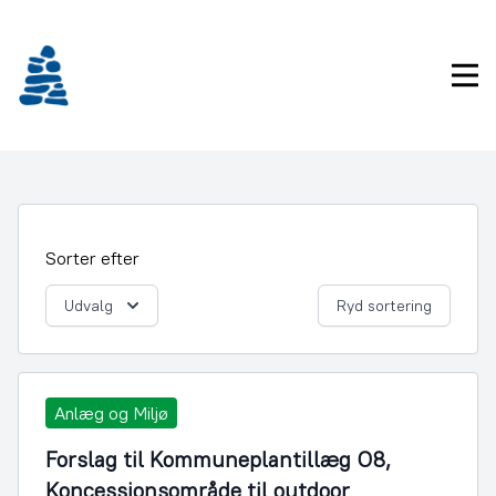
Gå
frem
til
Pri
indhold
Sorter efter
Udvalg
Ryd sortering
Anlæg og Miljø
Forslag til Kommuneplantillæg O8,
Koncessionsområde til outdoor