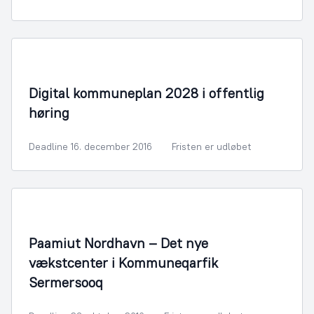
By- og Boligudvikling
Digital kommuneplan 2028 i offentlig
høring
Deadline 16. december 2016
Fristen er udløbet
By- og Boligudvikling
Paamiut Nordhavn – Det nye
vækstcenter i Kommuneqarfik
Sermersooq