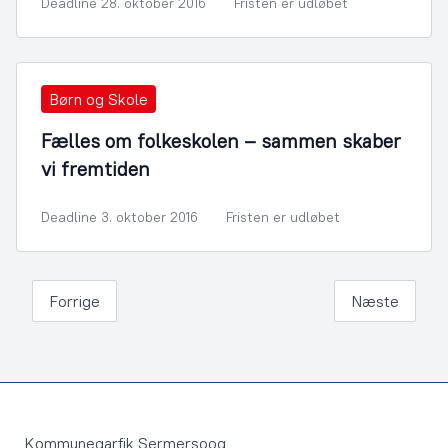
Deadline 28. oktober 2016
Fristen er udløbet
Børn og Skole
Fælles om folkeskolen – sammen skaber
vi fremtiden
Deadline 3. oktober 2016
Fristen er udløbet
Forrige
Næste
Footer
Kommuneqarfik Sermersooq