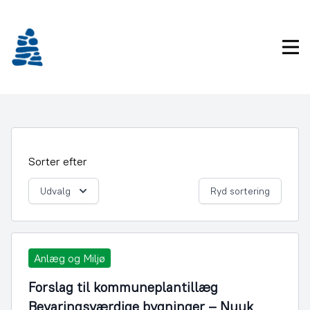
Gå
frem
til
Pri
indhold
Sorter efter
Udvalg
Ryd sortering
Anlæg og Miljø
Forslag til kommuneplantillæg
Bevaringsværdige bygninger – Nuuk