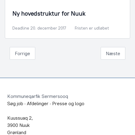
By- og Boligudvikling
Ny hovedstruktur for Nuuk
Deadline 20. december 2017
Fristen er udløbet
Forrige
Næste
Footer
Kommuneqarfik Sermersooq
Søg job
·
Afdelinger
·
Presse og logo
Kuussuaq 2,
3900 Nuuk
Grønland