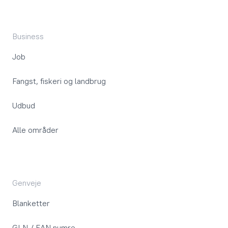
Business
Job
Fangst, fiskeri og landbrug
Udbud
Alle områder
Genveje
Blanketter
GLN / EAN numre