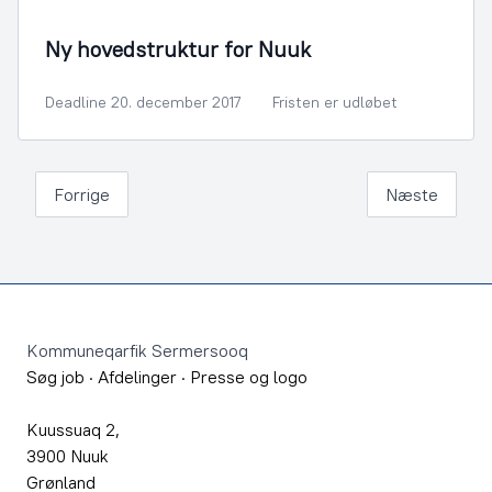
By- og Boligudvikling
Ny hovedstruktur for Nuuk
Deadline 20. december 2017
Fristen er udløbet
Forrige
Næste
Footer
Kommuneqarfik Sermersooq
Søg job
·
Afdelinger
·
Presse og logo
Kuussuaq 2,
3900 Nuuk
Grønland