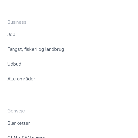
Business
Job
Fangst, fiskeri og landbrug
Udbud
Alle områder
Genveje
Blanketter
GLN / EAN numre