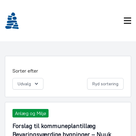
Gå
frem
til
Pri
indhold
Sorter efter
Udvalg
Ryd sortering
Anlæg og Miljø
Forslag til kommuneplantillæg
Bevaringsværdige bygninger – Nuuk