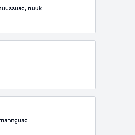
nuussuaq, nuuk
ornannguaq