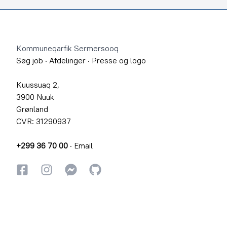
Footer
Kommuneqarfik Sermersooq
Søg job
·
Afdelinger
·
Presse og logo
Kuussuaq 2,
3900 Nuuk
Grønland
CVR: 31290937
+299 36 70 00
·
Email
Facebook
Instagram
Instagram
GitHub