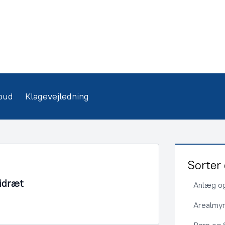
bud
Klagevejledning
Sorter 
 idræt
Anlæg og
Arealmy