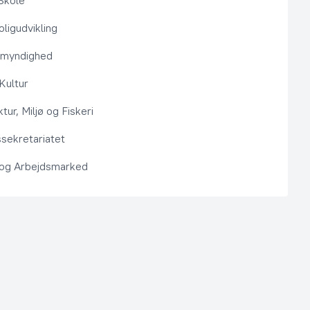
Skole
ligudvikling
smyndighed
 Kultur
ktur, Miljø og Fiskeri
sekretariatet
 og Arbejdsmarked