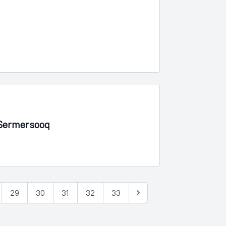
 Sermersooq
29
30
31
32
33
Næste