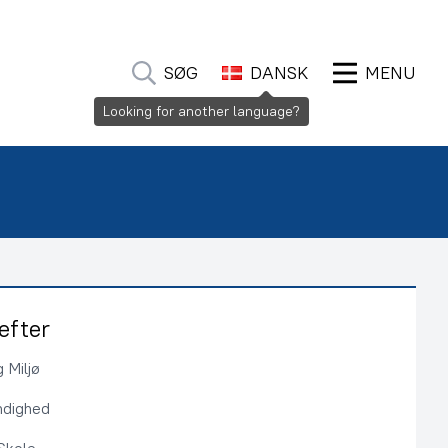
SØG
DANSK
MENU
Looking for another language?
efter
 Miljø
ndighed