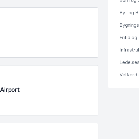
Børn og 
By- og Bo
Bygning
Fritid og
Infrastru
Ledelses
Velfærd
Airport