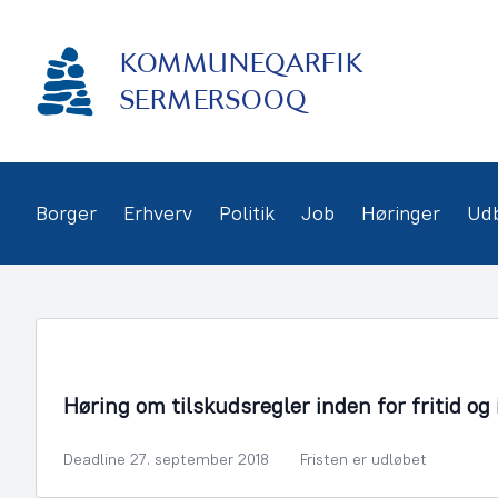
Gå
frem
KOMMUNEQARFIK
til
indhold
SERMERSOOQ
Borger
Erhverv
Politik
Job
Høringer
Ud
Fritid og Kultur
Høring om tilskudsregler inden for fritid og
Deadline 27. september 2018
Fristen er udløbet