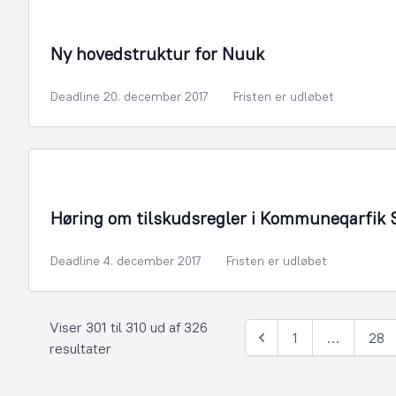
By- og Boligudvikling
Ny hovedstruktur for Nuuk
Deadline 20. december 2017
Fristen er udløbet
Fritid og Kultur
Høring om tilskudsregler i Kommuneqarfik
Deadline 4. december 2017
Fristen er udløbet
Viser 301 til 310 ud af 326
1
…
28
Forrige
resultater