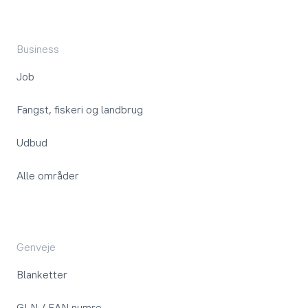
Business
Job
Fangst, fiskeri og landbrug
Udbud
Alle områder
Genveje
Blanketter
GLN / EAN numre