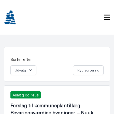
Gå
frem
til
Pri
indhold
Sorter efter
Udvalg
Ryd sortering
Anlæg og Miljø
Forslag til kommuneplantillæg
Bevaringsværdige bygninger – Nuuk