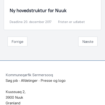
By- og Boligudvikling
Ny hovedstruktur for Nuuk
Deadline 20. december 2017
Fristen er udløbet
Forrige
Næste
Footer
Kommuneqarfik Sermersooq
Søg job
·
Afdelinger
·
Presse og logo
Kuussuaq 2,
3900 Nuuk
Grønland