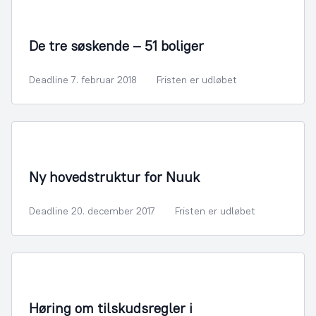
By- og Boligudvikling
De tre søskende – 51 boliger
Deadline 7. februar 2018
Fristen er udløbet
By- og Boligudvikling
Ny hovedstruktur for Nuuk
Deadline 20. december 2017
Fristen er udløbet
Fritid og Kultur
Høring om tilskudsregler i