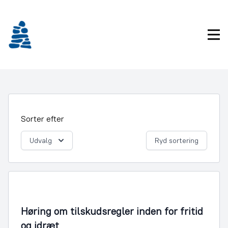
Gå
frem
til
Pri
indhold
Sorter efter
Udvalg
Ryd sortering
Fritid og Kultur
Høring om tilskudsregler inden for fritid
og idræt