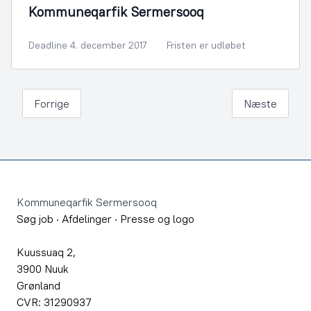
Kommuneqarfik Sermersooq
Deadline 4. december 2017
Fristen er udløbet
Forrige
Næste
Footer
Kommuneqarfik Sermersooq
Søg job
·
Afdelinger
·
Presse og logo
Kuussuaq 2,
3900 Nuuk
Grønland
CVR: 31290937