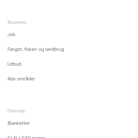
Business
Job
Fangst, fiskeri og landbrug
Udbud
Alle områder
Genveje
Blanketter
GLN / EAN numre