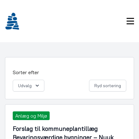
Gå
frem
til
Pri
indhold
Sorter efter
Udvalg
Ryd sortering
Anlæg og Miljø
Forslag til kommuneplantillæg
Bevaringsværdige bygninger – Nuuk