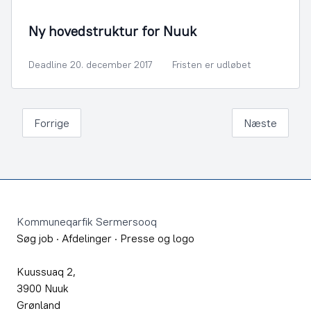
By- og Boligudvikling
Ny hovedstruktur for Nuuk
Deadline 20. december 2017
Fristen er udløbet
Forrige
Næste
Footer
Kommuneqarfik Sermersooq
Søg job
·
Afdelinger
·
Presse og logo
Kuussuaq 2,
3900 Nuuk
Grønland