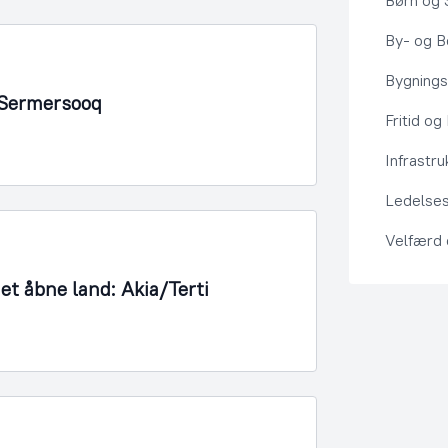
Børn og 
By- og Bo
Bygning
 Sermersooq
Fritid og
Infrastru
Ledelses
Velfærd
det åbne land: Akia/Terti