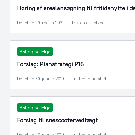
Høring af arealansøgning til fritidshytte i d
Deadline 29. marts 2019
Fristen er udløbet
Anlæg og Miljø
Forslag: Planstrategi P18
Deadline 30. januar 2019
Fristen er udløbet
Anlæg og Miljø
Forslag til snescootervedtægt
Deadline 23. januar 2019
Fristen er udløbet