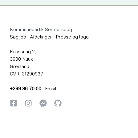
Footer
Kommuneqarfik Sermersooq
Søg job
·
Afdelinger
·
Presse og logo
Kuussuaq 2,
3900 Nuuk
Grønland
CVR: 31290937
+299 36 70 00
·
Email
Facebook
Instagram
Instagram
GitHub