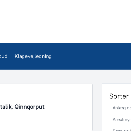
bud
Klagevejledning
Sorter 
talik, Qinnqorput
Anlæg og
Arealmy