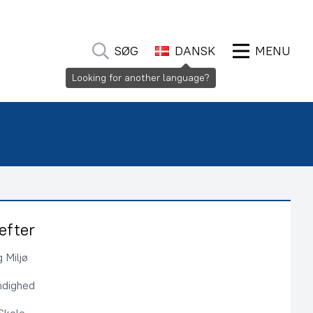
SØG
DANSK
MENU
Looking for another language?
efter
 Miljø
ndighed