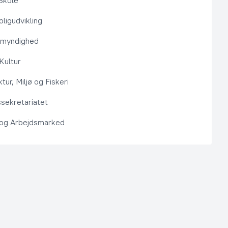
Skole
ligudvikling
smyndighed
 Kultur
ktur, Miljø og Fiskeri
sekretariatet
 og Arbejdsmarked