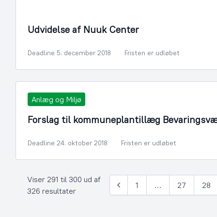
By- og Boligudvikling
Udvidelse af Nuuk Center
Deadline 5. december 2018
Fristen er udløbet
Anlæg og Miljø
Forslag til kommuneplantillæg Bevaringsvæ
Deadline 24. oktober 2018
Fristen er udløbet
Viser 291 til 300 ud af
1
…
27
28
Forrige
326 resultater