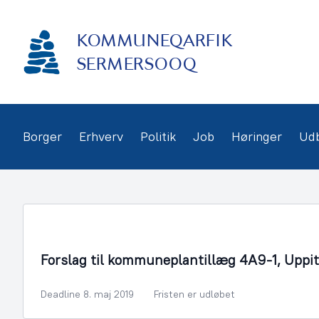
Gå
frem
KOMMUNEQARFIK
til
indhold
SERMERSOOQ
Borger
Erhverv
Politik
Job
Høringer
Ud
By- og Boligudvikling
Forslag til kommuneplantillæg 4A9-1, Uppit
Deadline 8. maj 2019
Fristen er udløbet