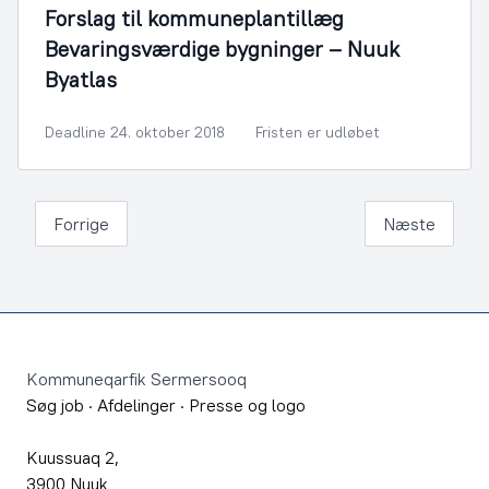
Forslag til kommuneplantillæg
Bevaringsværdige bygninger – Nuuk
Byatlas
Deadline 24. oktober 2018
Fristen er udløbet
Forrige
Næste
Footer
Kommuneqarfik Sermersooq
Søg job
·
Afdelinger
·
Presse og logo
Kuussuaq 2,
3900 Nuuk