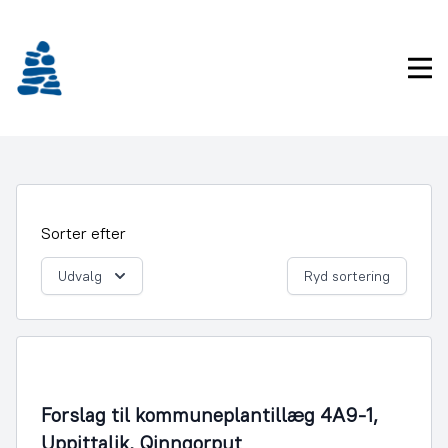
Gå
frem
til
Pri
indhold
Sorter efter
Udvalg
Ryd sortering
By- og Boligudvikling
Forslag til kommuneplantillæg 4A9-1,
Uppittalik, Qinnqorput