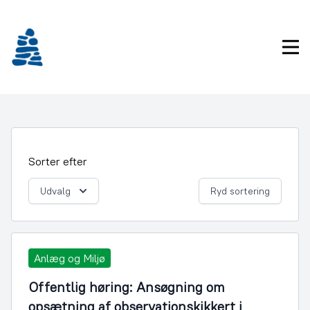
Gå
frem
til
Pri
indhold
Sorter efter
Udvalg
Ryd sortering
Anlæg og Miljø
Offentlig høring: Ansøgning om
opsætning af observationskikkert i