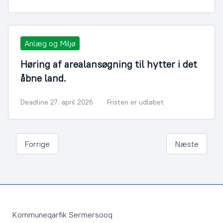
Anlæg og Miljø
Høring af arealansøgning til hytter i det
åbne land.
Deadline 27. april 2026
Fristen er udløbet
Forrige
Næste
Footer
Kommuneqarfik Sermersooq