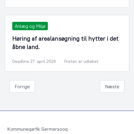
Anlæg og Miljø
Høring af arealansøgning til hytter i det
åbne land.
Deadline 27. april 2026
Fristen er udløbet
Forrige
Næste
Footer
Kommuneqarfik Sermersooq