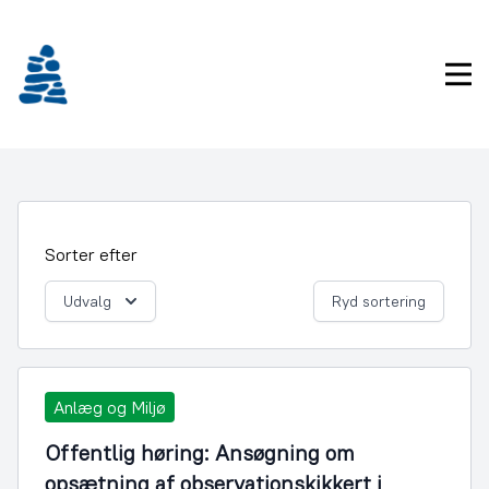
Gå
frem
til
Pri
indhold
Sorter efter
Udvalg
Ryd sortering
Anlæg og Miljø
Offentlig høring: Ansøgning om
opsætning af observationskikkert i