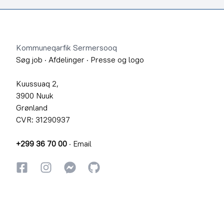
Footer
Kommuneqarfik Sermersooq
Søg job
·
Afdelinger
·
Presse og logo
Kuussuaq 2,
3900 Nuuk
Grønland
CVR: 31290937
+299 36 70 00
·
Email
Facebook
Instagram
Instagram
GitHub