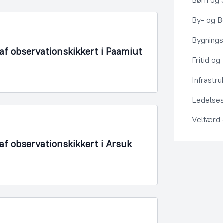
Børn og 
By- og Bo
Bygning
f observationskikkert i Paamiut
Fritid og
Infrastru
Ledelses
Velfærd
f observationskikkert i Arsuk