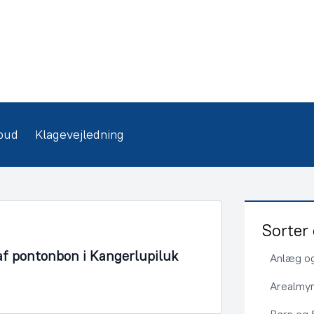
bud
Klagevejledning
Sorter 
af pontonbon i Kangerlupiluk
Anlæg og
Arealmy