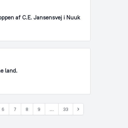
oppen af C.E. Jansensvej i Nuuk
ne land.
6
7
8
9
…
33
Næste