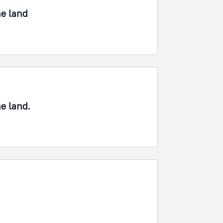
ne land
ne land.