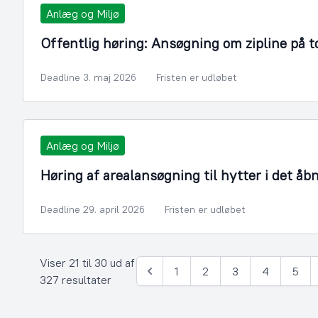
Anlæg og Miljø
Offentlig høring: Ansøgning om zipline på t
Deadline 3. maj 2026
Fristen er udløbet
Anlæg og Miljø
Høring af arealansøgning til hytter i det åb
Deadline 29. april 2026
Fristen er udløbet
Viser 21 til 30 ud af
1
2
3
4
5
Forrige
327 resultater