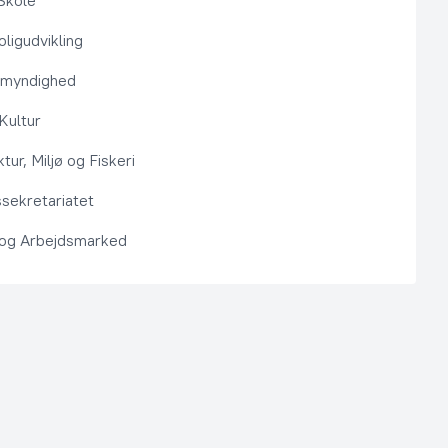
Skole
ligudvikling
smyndighed
 Kultur
ktur, Miljø og Fiskeri
sekretariatet
 og Arbejdsmarked