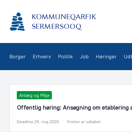
Gå
frem
KOMMUNEQARFIK
til
indhold
SERMERSOOQ
Borger
Erhverv
Politik
Job
Høringer
Ud
Anlæg og Miljø
Offentlig høring: Ansøgning om etablering 
Deadline 26. maj 2026
Fristen er udløbet