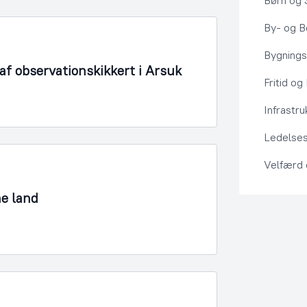
Børn og 
By- og Bo
Bygning
f observationskikkert i Arsuk
Fritid og
Infrastru
Ledelses
Velfærd
ne land