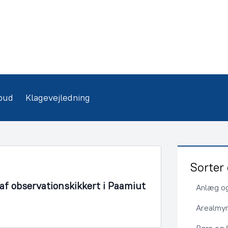
bud
Klagevejledning
Sorter 
f observationskikkert i Paamiut
Anlæg og
Arealmy