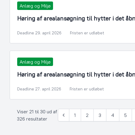
Anlæg og Miljø
Høring af arealansøgning til hytter i det åb
Deadline 29. april 2026
Fristen er udløbet
Anlæg og Miljø
Høring af arealansøgning til hytter i det åb
Deadline 27. april 2026
Fristen er udløbet
Viser 21 til 30 ud af
1
2
3
4
5
Forrige
326 resultater