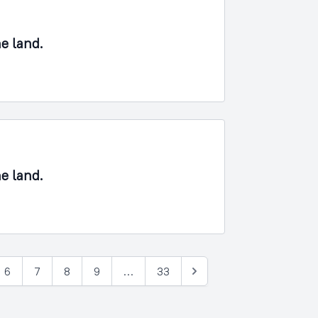
ne land.
ne land.
6
7
8
9
…
33
Næste