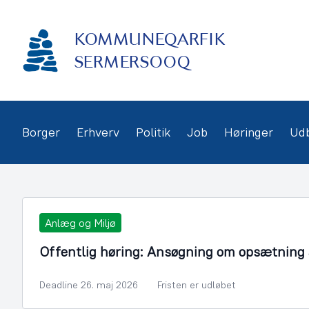
Gå
frem
KOMMUNEQARFIK
til
indhold
SERMERSOOQ
Borger
Erhverv
Politik
Job
Høringer
Ud
Anlæg og Miljø
Offentlig høring: Ansøgning om opsætning a
Deadline 26. maj 2026
Fristen er udløbet