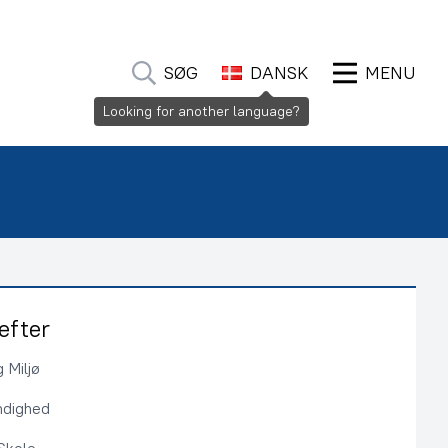
SØG
DANSK
MENU
Looking for another language?
efter
 Miljø
ndighed