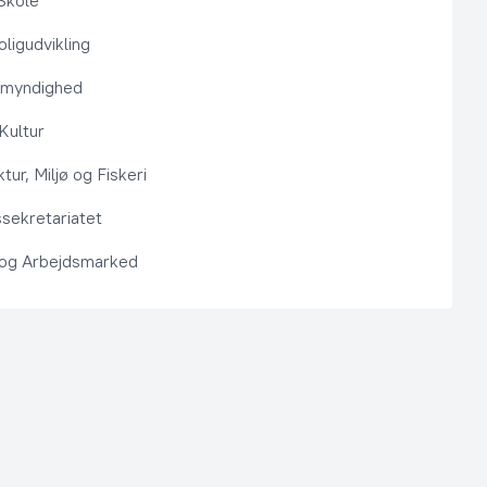
Skole
ligudvikling
smyndighed
 Kultur
ktur, Miljø og Fiskeri
sekretariatet
 og Arbejdsmarked