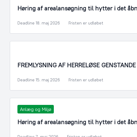
Høring af arealansøgning til hytter i det åb
Deadline 18. maj 2026
Fristen er udløbet
FREMLYSNING AF HERRELØSE GENSTANDE
Deadline 15. maj 2026
Fristen er udløbet
Anlæg og Miljø
Høring af arealansøgning til hytter i det åb
Deadline 7. maj 2026
Fristen er udløbet