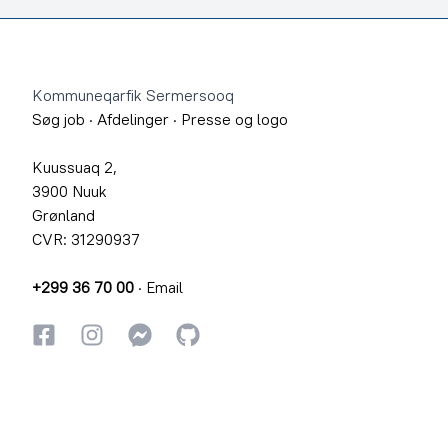
Footer
Kommuneqarfik Sermersooq
Søg job
·
Afdelinger
·
Presse og logo
Kuussuaq 2,
3900 Nuuk
Grønland
CVR: 31290937
+299 36 70 00
·
Email
Facebook
Instagram
Instagram
GitHub