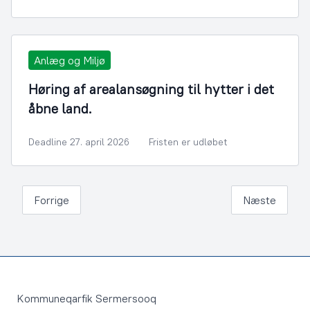
Anlæg og Miljø
Høring af arealansøgning til hytter i det
åbne land.
Deadline 27. april 2026
Fristen er udløbet
Forrige
Næste
Footer
Kommuneqarfik Sermersooq