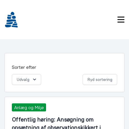
Gå
frem
til
Pri
indhold
Sorter efter
Udvalg
Ryd sortering
Anlæg og Miljø
Offentlig høring: Ansøgning om
opsætning af observationskikkert i