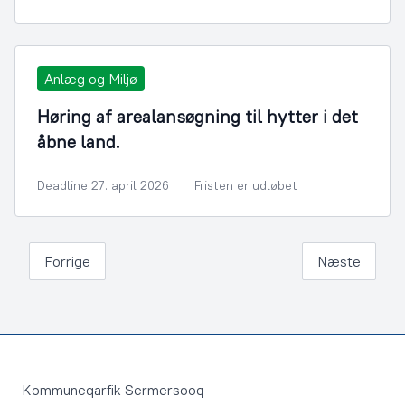
Anlæg og Miljø
Høring af arealansøgning til hytter i det
åbne land.
Deadline 27. april 2026
Fristen er udløbet
Forrige
Næste
Footer
Kommuneqarfik Sermersooq