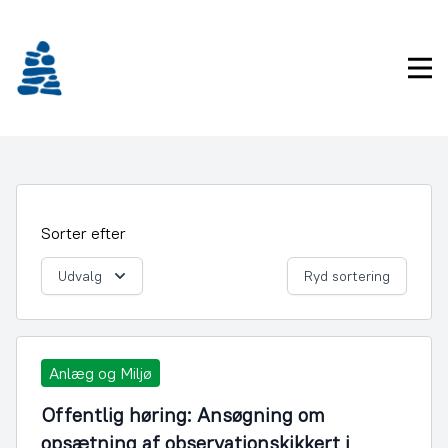
Gå
frem
til
Pri
indhold
Sorter efter
Udvalg
Ryd sortering
Anlæg og Miljø
Offentlig høring: Ansøgning om
opsætning af observationskikkert i