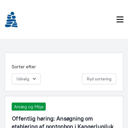
Gå
frem
til
Pri
indhold
Sorter efter
Udvalg
Ryd sortering
Anlæg og Miljø
Offentlig høring: Ansøgning om
etablering af pontonbon i Kangerlupiluk