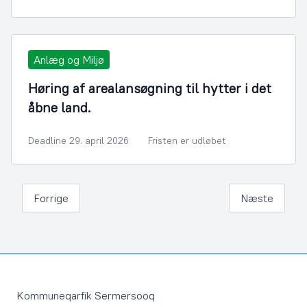
Anlæg og Miljø
Høring af arealansøgning til hytter i det
åbne land.
Deadline 29. april 2026
Fristen er udløbet
Forrige
Næste
Footer
Kommuneqarfik Sermersooq