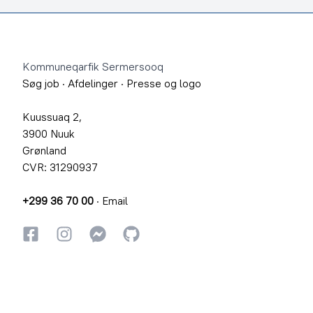
Footer
Kommuneqarfik Sermersooq
Søg job
·
Afdelinger
·
Presse og logo
Kuussuaq 2,
3900 Nuuk
Grønland
CVR: 31290937
+299 36 70 00
·
Email
Facebook
Instagram
Instagram
GitHub