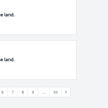
ne land.
ne land.
6
7
8
9
…
33
Næste