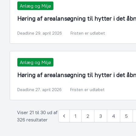
Anlæg og Miljø
Høring af arealansøgning til hytter i det åb
Deadline 29. april 2026
Fristen er udløbet
Anlæg og Miljø
Høring af arealansøgning til hytter i det åb
Deadline 27. april 2026
Fristen er udløbet
Viser 21 til 30 ud af
1
2
3
4
5
Forrige
326 resultater