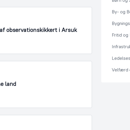
Børn og 
By- og Bo
Bygning
f observationskikkert i Arsuk
Fritid og
Infrastru
Ledelses
Velfærd
ne land