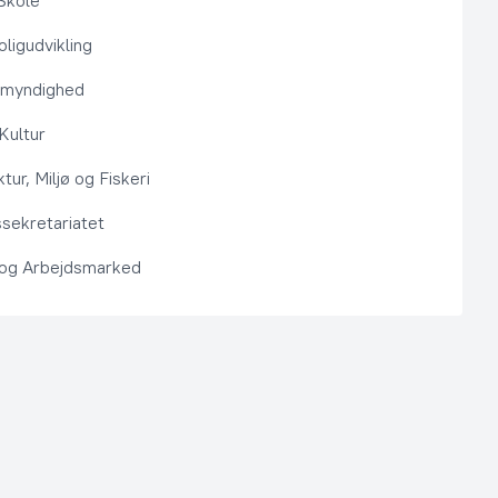
Skole
ligudvikling
smyndighed
 Kultur
ktur, Miljø og Fiskeri
sekretariatet
 og Arbejdsmarked