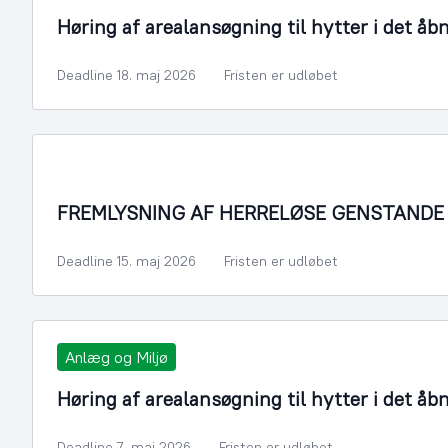
Høring af arealansøgning til hytter i det åb
Deadline 18. maj 2026
Fristen er udløbet
FREMLYSNING AF HERRELØSE GENSTANDE
Deadline 15. maj 2026
Fristen er udløbet
Anlæg og Miljø
Høring af arealansøgning til hytter i det åb
Deadline 7. maj 2026
Fristen er udløbet