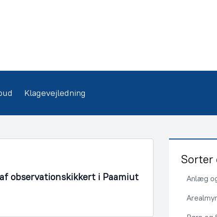
bud
Klagevejledning
Sorter 
f observationskikkert i Paamiut
Anlæg og
Arealmy