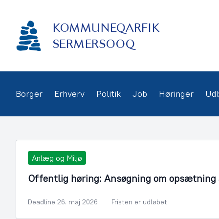
Gå
frem
KOMMUNEQARFIK
til
indhold
SERMERSOOQ
Borger
Erhverv
Politik
Job
Høringer
Ud
Anlæg og Miljø
Offentlig høring: Ansøgning om opsætning a
Deadline 26. maj 2026
Fristen er udløbet