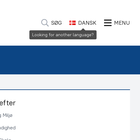
SØG
DANSK
MENU
Looking for another language?
efter
 Miljø
ndighed