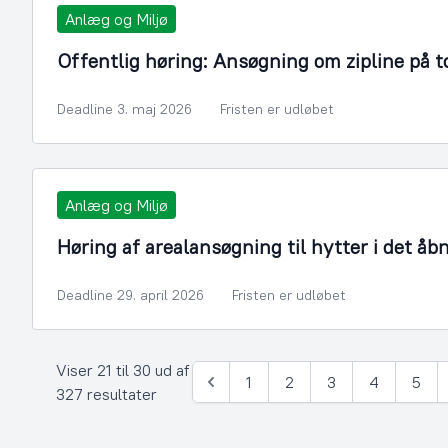
Anlæg og Miljø
Offentlig høring: Ansøgning om zipline på t
Deadline 3. maj 2026
Fristen er udløbet
Anlæg og Miljø
Høring af arealansøgning til hytter i det åb
Deadline 29. april 2026
Fristen er udløbet
Viser 21 til 30 ud af
1
2
3
4
5
Forrige
327 resultater