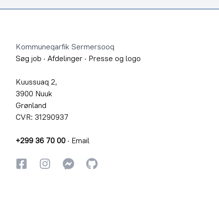
Footer
Kommuneqarfik Sermersooq
Søg job
·
Afdelinger
·
Presse og logo
Kuussuaq 2,
3900 Nuuk
Grønland
CVR: 31290937
+299 36 70 00
·
Email
Facebook
Instagram
Instagram
GitHub