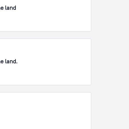
ne land
ne land.