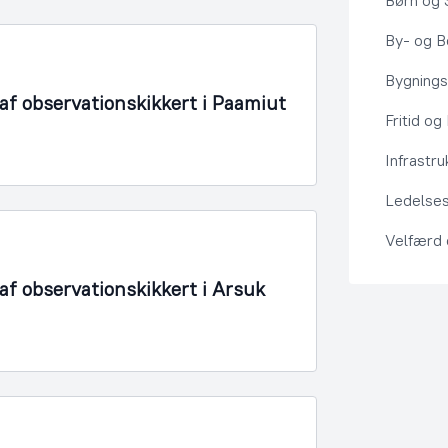
Børn og 
By- og Bo
Bygning
f observationskikkert i Paamiut
Fritid og
Infrastru
Ledelses
Velfærd
f observationskikkert i Arsuk