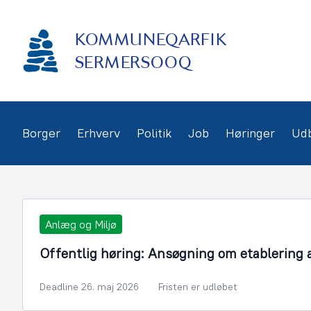
Gå
frem
KOMMUNEQARFIK
til
indhold
SERMERSOOQ
Borger
Erhverv
Politik
Job
Høringer
Ud
Anlæg og Miljø
Offentlig høring: Ansøgning om etablering 
Deadline 26. maj 2026
Fristen er udløbet