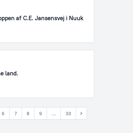
oppen af C.E. Jansensvej i Nuuk
ne land.
6
7
8
9
…
33
Næste