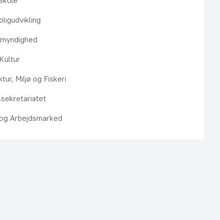
Skole
ligudvikling
smyndighed
 Kultur
ktur, Miljø og Fiskeri
sekretariatet
 og Arbejdsmarked