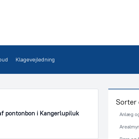
bud
Klagevejledning
Sorter 
af pontonbon i Kangerlupiluk
Anlæg og
Arealmy