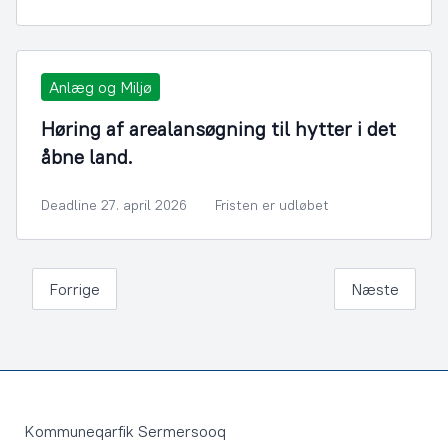
Anlæg og Miljø
Høring af arealansøgning til hytter i det
åbne land.
Deadline 27. april 2026
Fristen er udløbet
Forrige
Næste
Footer
Kommuneqarfik Sermersooq