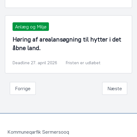
Anlæg og Miljø
Høring af arealansøgning til hytter i det
åbne land.
Deadline 27. april 2026
Fristen er udløbet
Forrige
Næste
Footer
Kommuneqarfik Sermersooq