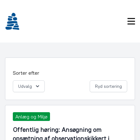
Gå
frem
til
Pri
indhold
Sorter efter
Udvalg
Ryd sortering
Anlæg og Miljø
Offentlig høring: Ansøgning om
opsætning af observationskikkert i