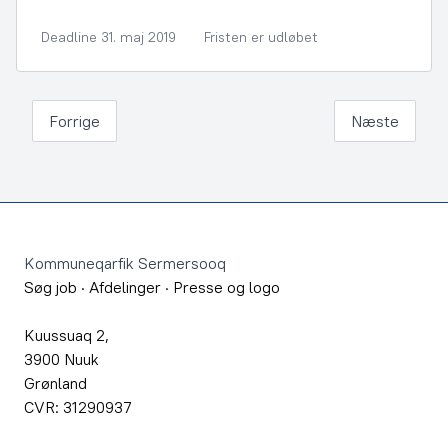
Deadline 31. maj 2019
Fristen er udløbet
Forrige
Næste
Footer
Kommuneqarfik Sermersooq
Søg job
·
Afdelinger
·
Presse og logo
Kuussuaq 2,
3900 Nuuk
Grønland
CVR: 31290937