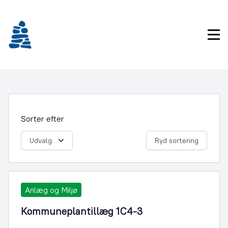
Gå
frem
til
Pri
indhold
Sorter efter
Udvalg
Ryd sortering
Anlæg og Miljø
Kommuneplantillæg 1C4-3