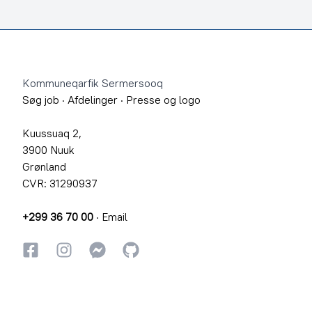
Footer
Kommuneqarfik Sermersooq
Søg job
·
Afdelinger
·
Presse og logo
Kuussuaq 2,
3900 Nuuk
Grønland
CVR: 31290937
+299 36 70 00
·
Email
Facebook
Instagram
Instagram
GitHub