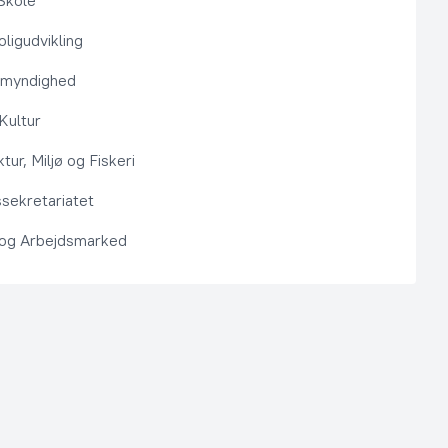
Skole
ligudvikling
smyndighed
 Kultur
ktur, Miljø og Fiskeri
sekretariatet
 og Arbejdsmarked