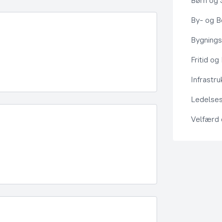
Børn og 
By- og Bo
Bygning
Fritid og
Infrastru
Ledelses
Velfærd