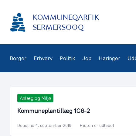
Gå
frem
KOMMUNEQARFIK
til
indhold
SERMERSOOQ
Borger
Erhverv
Politik
Job
Høringer
Ud
Anlæg og Miljø
Kommuneplantillæg 1C6-2
Deadline 4. september 2019
Fristen er udløbet