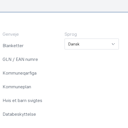
Genveje
Sprog
Sprog
Blanketter
GLN / EAN numre
Kommuneqarfiga
Kommuneplan
Hvis et barn svigtes
Databeskyttelse