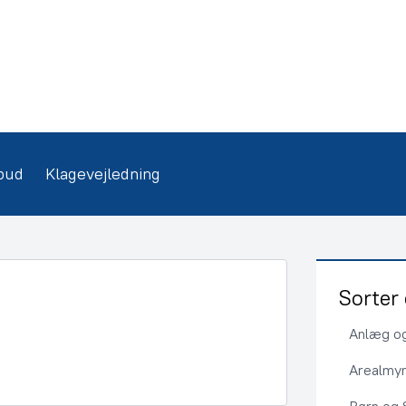
bud
Klagevejledning
Sorter 
Anlæg og
Arealmy