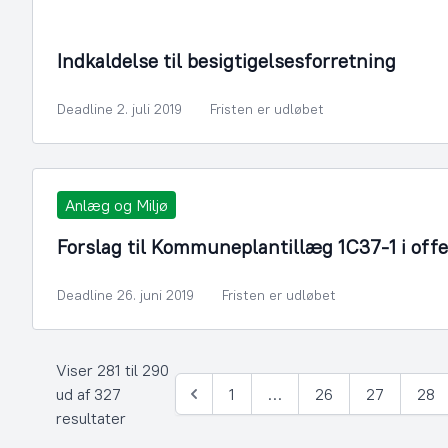
Bygningsmyndighed
Indkaldelse til besigtigelsesforretning
Deadline 2. juli 2019
Fristen er udløbet
Anlæg og Miljø
Forslag til Kommuneplantillæg 1C37-1 i offe
Deadline 26. juni 2019
Fristen er udløbet
Viser 281 til 290
ud af 327
1
…
26
27
28
Forrige
resultater