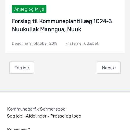
Anlæg og Miljø
Forslag til Kommuneplantillæg 1C24-3
Nuukullak Manngua, Nuuk
Deadline 9. oktober 2019
Fristen er udløbet
Forrige
Næste
Footer
Kommuneqarfik Sermersooq
Søg job
·
Afdelinger
·
Presse og logo
Kuussuaq 2,