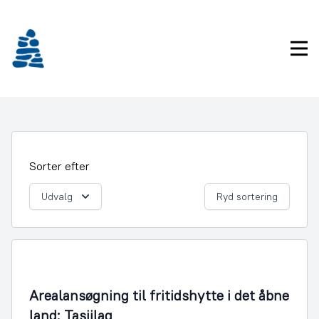
Gå
frem
til
Pri
indhold
Sorter efter
Udvalg
Ryd sortering
Bygningsmyndighed
Arealansøgning til fritidshytte i det åbne
land: Tasiilaq