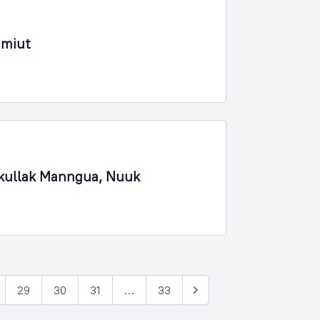
amiut
ukullak Manngua, Nuuk
29
30
31
…
33
Næste