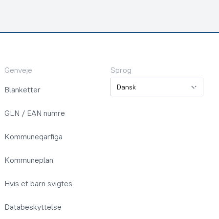
Genveje
Sprog
Sprog
Blanketter
GLN / EAN numre
Kommuneqarfiga
Kommuneplan
Hvis et barn svigtes
Databeskyttelse