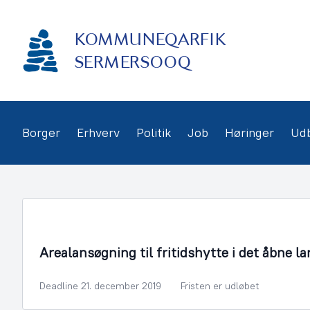
Gå
frem
KOMMUNEQARFIK
til
indhold
SERMERSOOQ
Borger
Erhverv
Politik
Job
Høringer
Ud
Bygningsmyndighed
Arealansøgning til fritidshytte i det åbne la
Deadline 21. december 2019
Fristen er udløbet