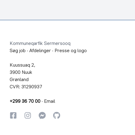
Footer
Kommuneqarfik Sermersooq
Søg job
·
Afdelinger
·
Presse og logo
Kuussuaq 2,
3900 Nuuk
Grønland
CVR: 31290937
+299 36 70 00
·
Email
Facebook
Instagram
Instagram
GitHub