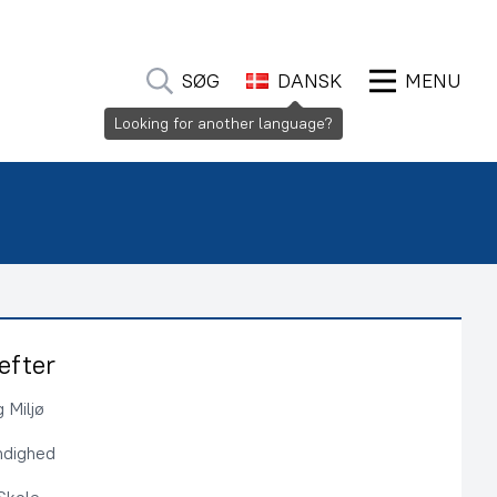
SØG
DANSK
MENU
Looking for another language?
efter
 Miljø
ndighed