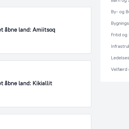
Børn og 
By- og Bo
Bygning
det åbne land: Amiitsoq
Fritid og
Infrastru
Ledelses
Velfærd
t åbne land: Kikiallit