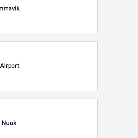
immavik
Airport
, Nuuk