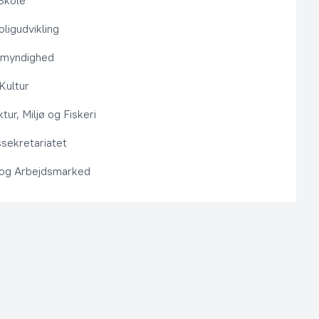
Skole
ligudvikling
smyndighed
 Kultur
ktur, Miljø og Fiskeri
sekretariatet
 og Arbejdsmarked