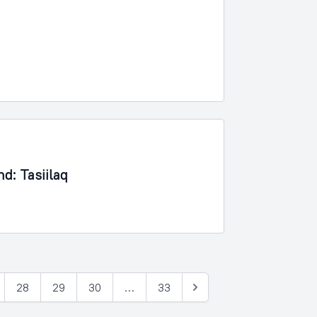
nd: Tasiilaq
28
29
30
…
33
Næste