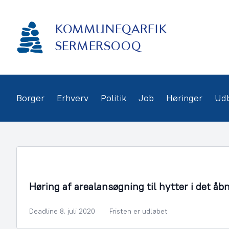
Gå
frem
KOMMUNEQARFIK
til
indhold
SERMERSOOQ
Borger
Erhverv
Politik
Job
Høringer
Ud
By- og Boligudvikling
Høring af arealansøgning til hytter i det åb
Deadline 8. juli 2020
Fristen er udløbet