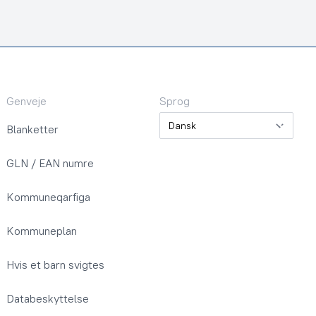
Genveje
Sprog
Sprog
Blanketter
GLN / EAN numre
Kommuneqarfiga
Kommuneplan
Hvis et barn svigtes
Databeskyttelse