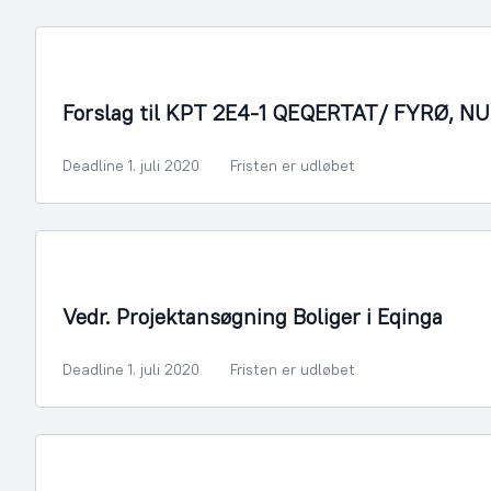
By- og Boligudvikling
Forslag til KPT 2E4-1 QEQERTAT/ FYRØ, N
Deadline 1. juli 2020
Fristen er udløbet
By- og Boligudvikling
Vedr. Projektansøgning Boliger i Eqinga
Deadline 1. juli 2020
Fristen er udløbet
Arealmyndighed