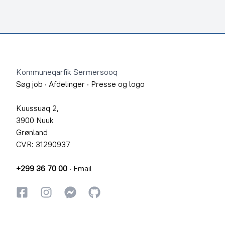
Footer
Kommuneqarfik Sermersooq
Søg job
·
Afdelinger
·
Presse og logo
Kuussuaq 2,
3900 Nuuk
Grønland
CVR: 31290937
+299 36 70 00
·
Email
Facebook
Instagram
Instagram
GitHub