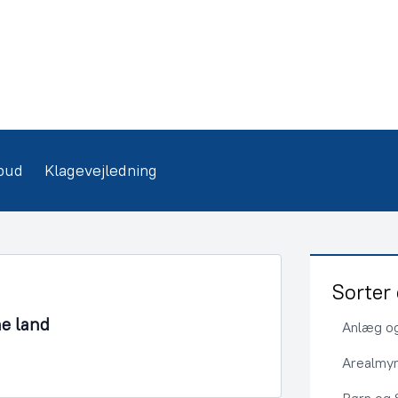
bud
Klagevejledning
Sorter 
ne land
Anlæg og
Arealmy