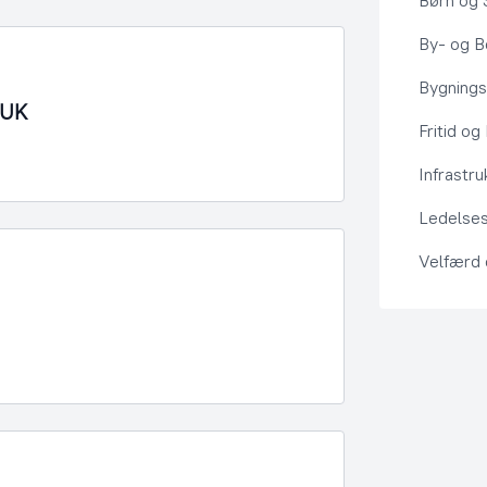
Børn og 
By- og Bo
Bygning
UUK
Fritid og
Infrastru
Ledelses
Velfærd