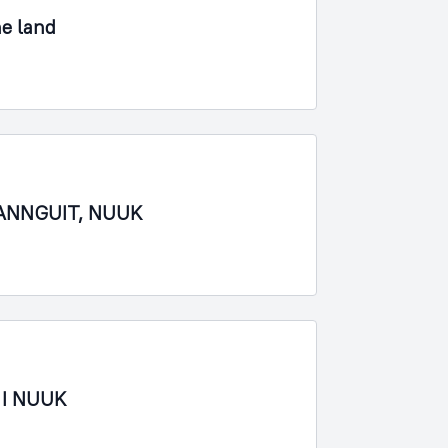
ne land
APANNGUIT, NUUK
 I NUUK