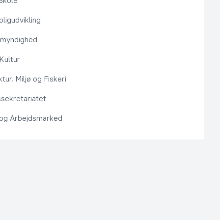
Skole
ligudvikling
smyndighed
 Kultur
ktur, Miljø og Fiskeri
sekretariatet
 og Arbejdsmarked