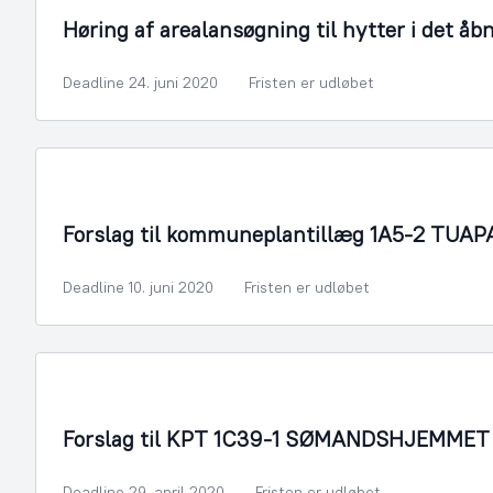
Høring af arealansøgning til hytter i det åb
Deadline 24. juni 2020
Fristen er udløbet
By- og Boligudvikling
Forslag til kommuneplantillæg 1A5-2 TU
Deadline 10. juni 2020
Fristen er udløbet
By- og Boligudvikling
Forslag til KPT 1C39-1 SØMANDSHJEMMET
Deadline 29. april 2020
Fristen er udløbet