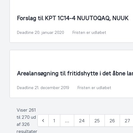
By- og Boligudvikling
Forslag til KPT 1C14-4 NUUTOQAQ, NUUK
Deadline 20. januar 2020
Fristen er udløbet
Bygningsmyndighed
Arealansøgning til fritidshytte i det åbne la
Deadline 21. december 2019
Fristen er udløbet
Viser 261
til 270 ud
1
…
24
25
26
27
Forrige
af 326
resultater