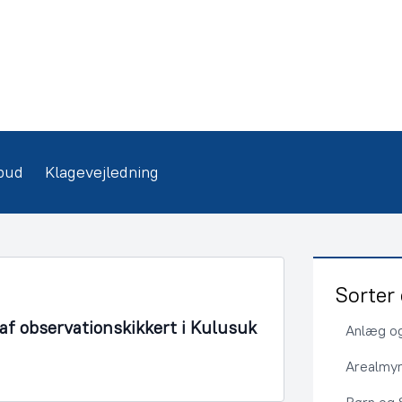
bud
Klagevejledning
Sorter 
f observationskikkert i Kulusuk
Anlæg og
Arealmy