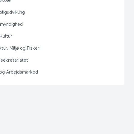
Skole
ligudvikling
smyndighed
 Kultur
ktur, Miljø og Fiskeri
sekretariatet
 og Arbejdsmarked