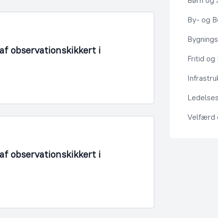
Børn og 
By- og Bo
Bygning
f observationskikkert i
Fritid og
Infrastru
Ledelses
Velfærd
f observationskikkert i