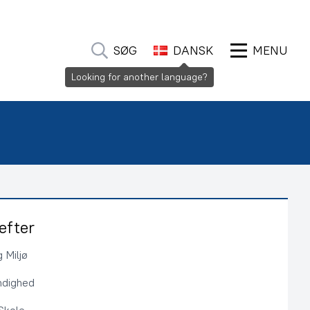
SØG
DANSK
MENU
Looking for another language?
efter
 Miljø
ndighed