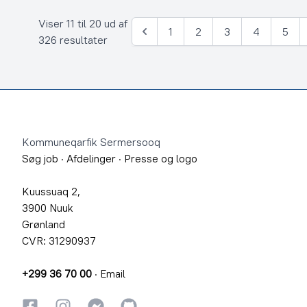
Viser 11 til 20 ud af
1
2
3
4
5
Forrige
326 resultater
Footer
Kommuneqarfik Sermersooq
Søg job
·
Afdelinger
·
Presse og logo
Kuussuaq 2,
3900 Nuuk
Grønland
CVR: 31290937
+299 36 70 00
·
Email
Facebook
Instagram
Instagram
GitHub