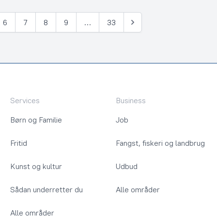
6
7
8
9
…
33
Næste
Services
Business
Børn og Familie
Job
Fritid
Fangst, fiskeri og landbrug
Kunst og kultur
Udbud
Sådan underretter du
Alle områder
Alle områder