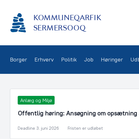
Gå
frem
KOMMUNEQARFIK
til
indhold
SERMERSOOQ
Borger
Erhverv
Politik
Job
Høringer
Ud
Anlæg og Miljø
Offentlig høring: Ansøgning om opsætning a
Deadline 3. juni 2026
Fristen er udløbet