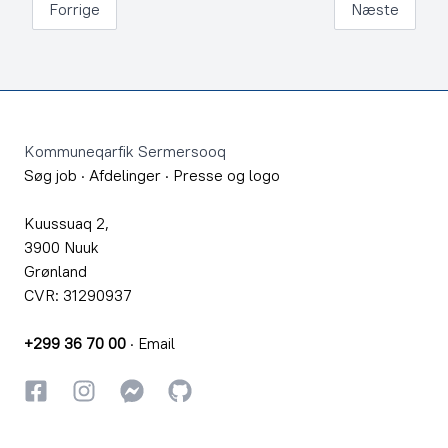
Forrige
Næste
Footer
Kommuneqarfik Sermersooq
Søg job
·
Afdelinger
·
Presse og logo
Kuussuaq 2,
3900 Nuuk
Grønland
CVR: 31290937
+299 36 70 00
·
Email
Facebook
Instagram
Instagram
GitHub