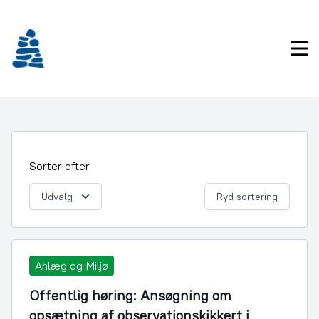
Gå
frem
til
Pri
indhold
Sorter efter
Udvalg
Ryd sortering
Anlæg og Miljø
Offentlig høring: Ansøgning om
opsætning af observationskikkert i