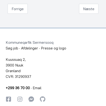
Forrige
Næste
Footer
Kommuneqarfik Sermersooq
Søg job
·
Afdelinger
·
Presse og logo
Kuussuaq 2,
3900 Nuuk
Grønland
CVR: 31290937
+299 36 70 00
·
Email
Facebook
Instagram
Instagram
GitHub