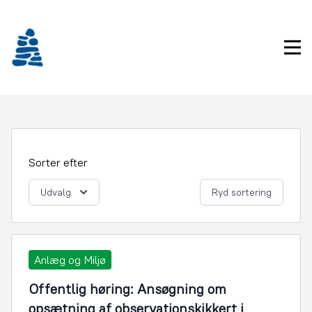
Gå
frem
til
Pri
indhold
Sorter efter
Udvalg
Ryd sortering
Anlæg og Miljø
Offentlig høring: Ansøgning om
opsætning af observationskikkert i