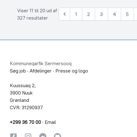
Viser 11 til 20 ud af
1
2
3
4
5
Forrige
327 resultater
Footer
Kommuneqarfik Sermersooq
Søg job
·
Afdelinger
·
Presse og logo
Kuussuaq 2,
3900 Nuuk
Grønland
CVR: 31290937
+299 36 70 00
·
Email
Facebook
Instagram
Instagram
GitHub