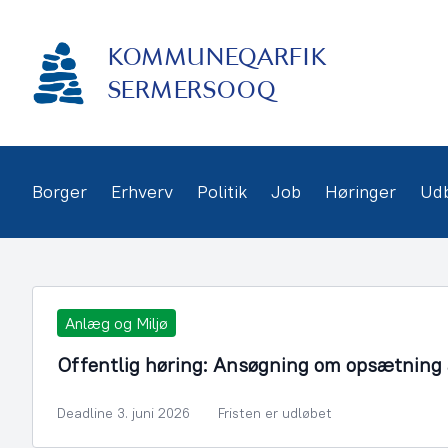
Gå
frem
KOMMUNEQARFIK
til
indhold
SERMERSOOQ
Borger
Erhverv
Politik
Job
Høringer
Ud
Anlæg og Miljø
Offentlig høring: Ansøgning om opsætning a
Deadline 3. juni 2026
Fristen er udløbet