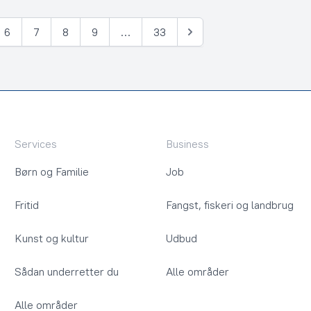
6
7
8
9
…
33
Næste
Services
Business
Børn og Familie
Job
Fritid
Fangst, fiskeri og landbrug
Kunst og kultur
Udbud
Sådan underretter du
Alle områder
Alle områder