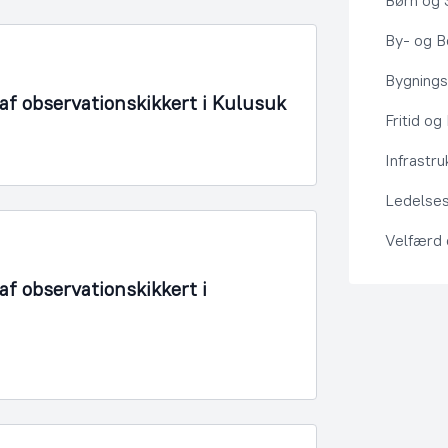
Børn og 
By- og Bo
Bygning
f observationskikkert i Kulusuk
Fritid og
Infrastru
Ledelses
Velfærd
f observationskikkert i