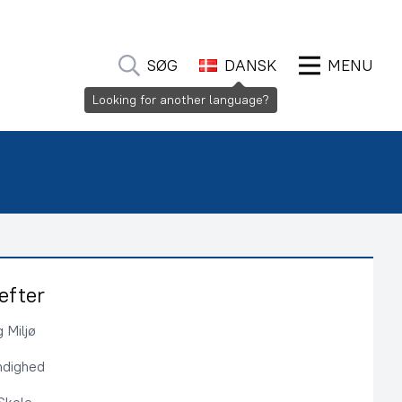
SØG
DANSK
MENU
Looking for another language?
efter
 Miljø
ndighed