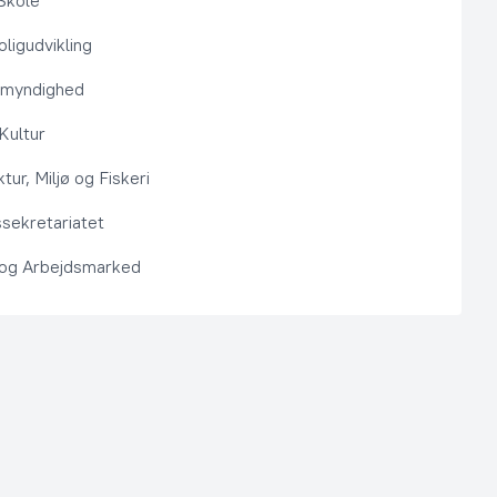
Skole
ligudvikling
smyndighed
 Kultur
ktur, Miljø og Fiskeri
sekretariatet
 og Arbejdsmarked