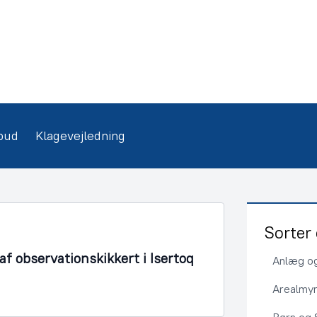
bud
Klagevejledning
Sorter 
f observationskikkert i Isertoq
Anlæg og
Arealmy