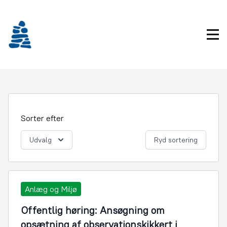
Gå
frem
til
Pri
indhold
Sorter efter
Udvalg
Ryd sortering
Anlæg og Miljø
Offentlig høring: Ansøgning om
opsætning af observationskikkert i