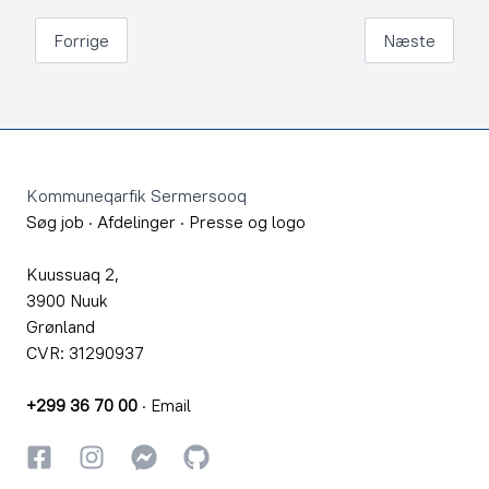
Forrige
Næste
Footer
Kommuneqarfik Sermersooq
Søg job
·
Afdelinger
·
Presse og logo
Kuussuaq 2,
3900 Nuuk
Grønland
CVR: 31290937
+299 36 70 00
·
Email
Facebook
Instagram
Instagram
GitHub