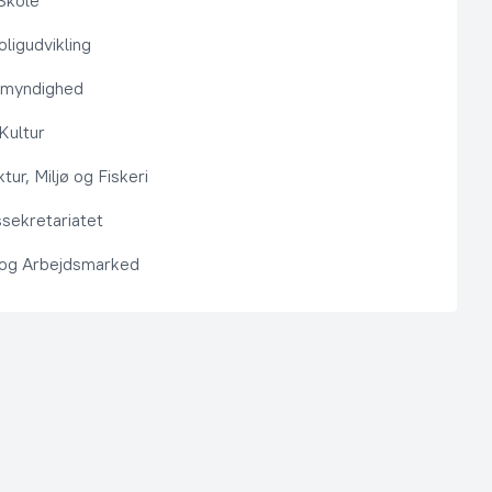
Skole
ligudvikling
smyndighed
 Kultur
ktur, Miljø og Fiskeri
sekretariatet
 og Arbejdsmarked