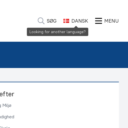
SØG
DANSK
MENU
Looking for another language?
efter
 Miljø
ndighed