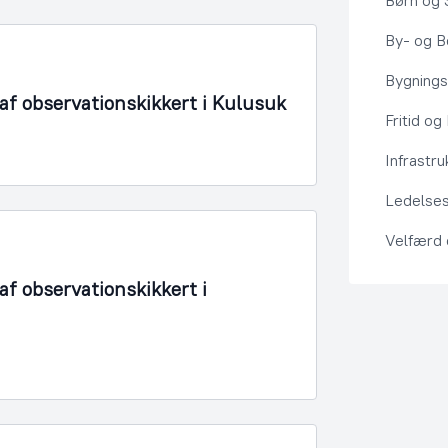
Børn og 
By- og Bo
Bygning
f observationskikkert i Kulusuk
Fritid og
Infrastru
Ledelses
Velfærd
f observationskikkert i