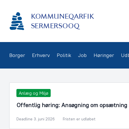
Gå
frem
KOMMUNEQARFIK
til
indhold
SERMERSOOQ
Borger
Erhverv
Politik
Job
Høringer
Ud
Anlæg og Miljø
Offentlig høring: Ansøgning om opsætning a
Deadline 3. juni 2026
Fristen er udløbet