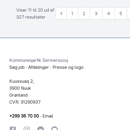
Viser 11 til 20 ud af
1
2
3
4
5
Forrige
327 resultater
Footer
Kommuneqarfik Sermersooq
Søg job
·
Afdelinger
·
Presse og logo
Kuussuaq 2,
3900 Nuuk
Grønland
CVR: 31290937
+299 36 70 00
·
Email
Facebook
Instagram
Instagram
GitHub