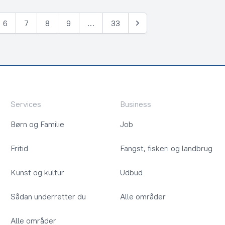
6
7
8
9
…
33
Næste
Services
Business
Børn og Familie
Job
Fritid
Fangst, fiskeri og landbrug
Kunst og kultur
Udbud
Sådan underretter du
Alle områder
Alle områder