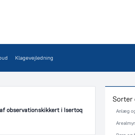
bud
Klagevejledning
Sorter 
f observationskikkert i Isertoq
Anlæg og
Arealmy